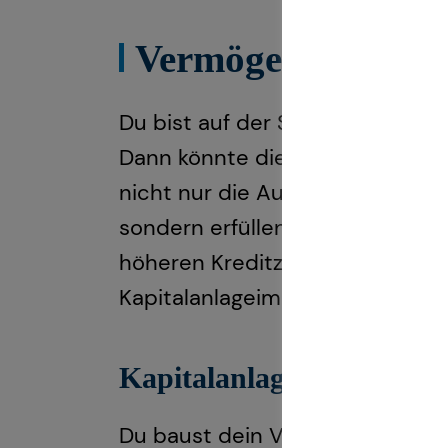
Vermögensaufbau 
Du bist auf der Suche nach eine
Dann könnte die Investition in I
nicht nur die Aussicht auf lang
sondern erfüllen auch den Wunsc
höheren Kreditzinsen für die Kau
Kapitalanlageimmobilien sind ein
Kapitalanlageimmobilien b
Du baust dein Vermögen nicht al