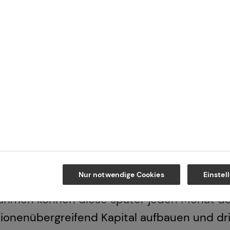
rstützen: Den Großteil der monatlichen
er Mieter und der Staat ermöglicht dir
r selbst genutzten Wohnimmobilie nicht
Somit lässt sich bei überschaubarem
oderaten monatlichen Zuzahlung ein
.
Nur notwendige Cookies
Einstel
nahmen können diese später jeden Monat de
ationenübergreifend Kapital aufbauen und 