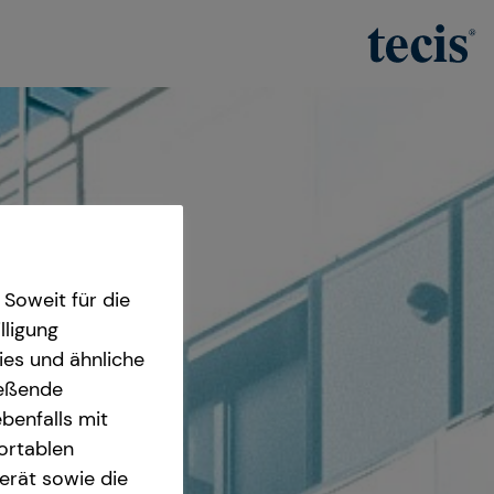
Soweit für die
lligung
ies und ähnliche
ießende
benfalls mit
fortablen
erät sowie die