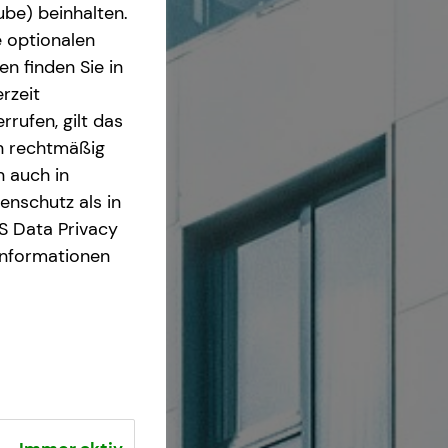
ube) beinhalten.
e optionalen
n finden Sie in
rzeit
rrufen, gilt das
en rechtmäßig
n auch in
nschutz als in
S Data Privacy
Informationen