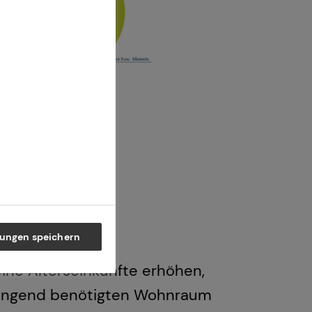
lungen speichern
ine Alterseinkünfte erhöhen,
dringend benötigten Wohnraum