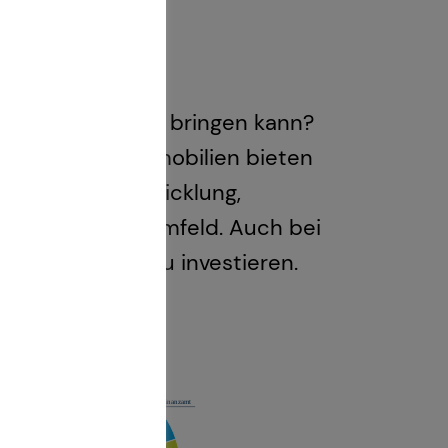
eten
n Zeiten Rendite bringen kann?
 Kapitalanlageimmobilien bieten
sitive Wertentwicklung,
volatilen Marktumfeld. Auch bei
bilen Sachwert zu investieren.
le Zukunft.