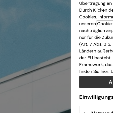
Pflegezusatzversicherung
Übertragung an D
Durch Klicken de
Kapitalanlage Immobilien
Cookies. Inform
unseren
Cookie
Altersvorsorge
nachträglich anp
nur für die Zuk
Gewerbliche Versicherungen
(Art. 7 Abs. 3 S
Ländern außerha
Arbeitskraftabsicherung
der EU besteht.
Framework, das 
Kindervorsorge
finden Sie hier:
A
Sach- und
Vermögenssicherung
Einwilligung