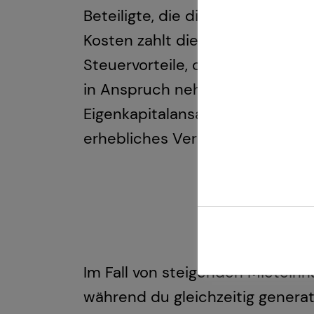
Beteiligte, die dich dabei unte
Kosten zahlt die Mieterin bzw. d
Steuervorteile, die du bei eine
in Anspruch nehmen könntest. 
Eigenkapitalansatz und einer m
erhebliches Vermögen aufbauen
Im Fall von steigenden Mietein
während du gleichzeitig gener