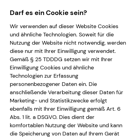
Darf es ein Cookie sein?
Wir verwenden auf dieser Website Cookies
und ähnliche Technologien. Soweit für die
Nutzung der Website nicht notwendig, werden
Gewerbliche Versicherungen
Wissenswertes
Finanzberatung
Service
Karriere-Infos
diese nur mit Ihrer Einwilligung verwendet.
Gemäß § 25 TDDDG setzen wir mit Ihrer
Überblick
Interview
Gewerbliche Versicherungen
Kundenportal
Karrierechancen
Einwilligung Cookies und ähnliche
Betriebshaftpflichtversicherung
Über mich
Spezialisten-Netzwerk
Schadenabwicklung
Initiativbewerbung
Technologien zur Erfassung
personenbezogener Daten ein. Die
Geschäftsinhaltsversicherung
Über tecis
Videoberatung
anschließende Verarbeitung dieser Daten für
Rechtsschutzversicherung
Podcast
Private Krankenvorsorge
Marketing- und Statistikzwecke erfolgt
ebenfalls mit Ihrer Einwilligung gemäß Art. 6
Cyberversicherung
teamzukunft
Immobilienfinanzierung
Abs. 1 lit. a DSGVO. Dies dient der
D&O-Versicherung
Betriebliche Altersvorsorge
komfortablen Nutzung der Website und kann
die Speicherung von Daten auf Ihrem Gerät
Investment