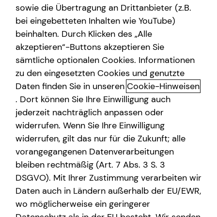
sowie die Übertragung an Drittanbieter (z.B.
Kapitalanlage Immobilien
bei eingebetteten Inhalten wie YouTube)
beinhalten. Durch Klicken des „Alle
Altersvorsorge
akzeptieren“-Buttons akzeptieren Sie
Dein Weg mit uns: Karrierechance
Arbeitskraftabsicherung
sämtliche optionalen Cookies. Informationen
in der Finanzberatung
zu den eingesetzten Cookies und genutzte
Kindervorsorge
Daten finden Sie in unseren
Cookie-Hinweisen
Flexible Einstiegsmöglichkeiten, eine fundierte
Sach- und Vermögenssicherung
. Dort können Sie Ihre Einwilligung auch
Qualifizierung, hohe Aufstiegschancen: Starte jetzt durch
jederzeit nachträglich anpassen oder
und verwirkliche dich selbst! Du kannst nebenberuflich,
widerrufen. Wenn Sie Ihre Einwilligung
während des Studiums oder direkt mit 100 % Power
widerrufen, gilt das nur für die Zukunft; alle
einsteigen – so wie es zu deinen persönlichen
vorangegangenen Datenverarbeitungen
Bedürfnissen und Zielen am besten passt.
bleiben rechtmäßig (Art. 7 Abs. 3 S. 3
Unternehmer im Unternehmen
DSGVO). Mit Ihrer Zustimmung verarbeiten wir
Daten auch in Ländern außerhalb der EU/EWR,
Verantwortung übernehmen, ein Team aufbauen und
wo möglicherweise ein geringerer
entwickeln, den Markt im Blick haben, der Traum vom
eigenen Standort: So sehen wir unsere Unternehmenden