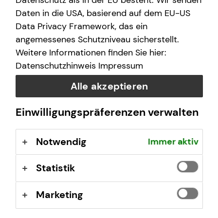
Datenschutz als in der EU besteht. Wir senden
Freitag
17:30 - 23:00 Uhr
Daten in die USA, basierend auf dem EU-US
Samstag
17:00 - 23:00 Uhr
Data Privacy Framework, das ein
angemessenes Schutzniveau sicherstellt.
Sonntag
13:30 - 17:30 Uhr
Weitere Informationen finden Sie hier:
21:30 - 23:00 Uhr
Datenschutzhinweis
Impressum
Alle akzeptieren
Selbstverständlich sind auch Termine außerhalb
dieser Geschäftszeiten auf Anfrage möglich.
Einwilligungspräferenzen verwalten
Notwendig
Immer aktiv
Kontaktformular
Statistik
Marketing