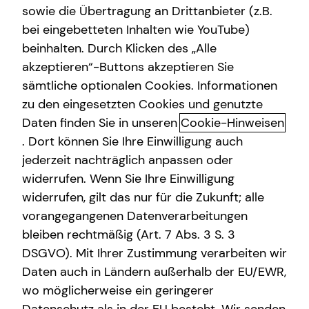
sowie die Übertragung an Drittanbieter (z.B.
Private Krankenvorsorge
bei eingebetteten Inhalten wie YouTube)
+49 (157) 58812925
beinhalten. Durch Klicken des „Alle
Betriebliche Altersvorsorge
akzeptieren“-Buttons akzeptieren Sie
Gewerbliche Versicherungen
sämtliche optionalen Cookies. Informationen
zu den eingesetzten Cookies und genutzte
Kindervorsorge
Daten finden Sie in unseren
Cookie-Hinweisen
Geschäftszeiten
Sach- und Vermögenssicherung
. Dort können Sie Ihre Einwilligung auch
jederzeit nachträglich anpassen oder
Expat
widerrufen. Wenn Sie Ihre Einwilligung
Montag
16:00 - 19:00 Uhr
22:00 - 23:00 Uhr
widerrufen, gilt das nur für die Zukunft; alle
vorangegangenen Datenverarbeitungen
Dienstag
17:30 - 23:00 Uhr
bleiben rechtmäßig (Art. 7 Abs. 3 S. 3
DSGVO). Mit Ihrer Zustimmung verarbeiten wir
Mittwoch
17:30 - 23:00 Uhr
Daten auch in Ländern außerhalb der EU/EWR,
Donnerstag
17:30 - 23:00 Uhr
wo möglicherweise ein geringerer