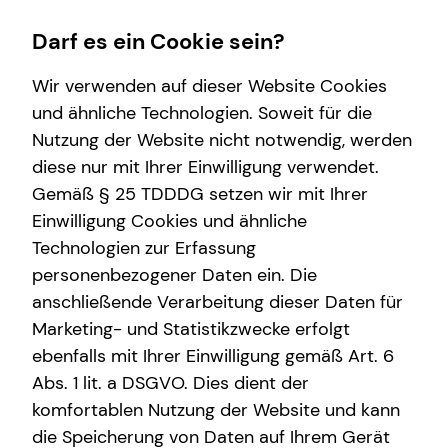
Darf es ein Cookie sein?
Wir verwenden auf dieser Website Cookies
Pascal Jäckel
Seniorberater
und ähnliche Technologien. Soweit für die
Nutzung der Website nicht notwendig, werden
Service
Wissenswertes
Finanzberatung
Karriere-Infos
diese nur mit Ihrer Einwilligung verwendet.
Gemäß § 25 TDDDG setzen wir mit Ihrer
Kundenportal
Über tecis
Investment
Karrierechancen
Einwilligung Cookies und ähnliche
Schadenabwicklung
Podcast
Spezialisten-Netzwerk
Initiativbewerbung
E-Mail
Anruf
Termin
Maps
vCard
Technologien zur Erfassung
personenbezogener Daten ein. Die
teamzukunft
Videoberatung
anschließende Verarbeitung dieser Daten für
Interview
Immobilienfinanzierung
Marketing- und Statistikzwecke erfolgt
ebenfalls mit Ihrer Einwilligung gemäß Art. 6
Über mich
Kapitalanlage Immobilien
pascal.jaeckel@tecis.de
Abs. 1 lit. a DSGVO. Dies dient der
Arbeitskraftabsicherung
komfortablen Nutzung der Website und kann
Kölnische Straße 81
die Speicherung von Daten auf Ihrem Gerät
Altersvorsorge
34117 Kassel