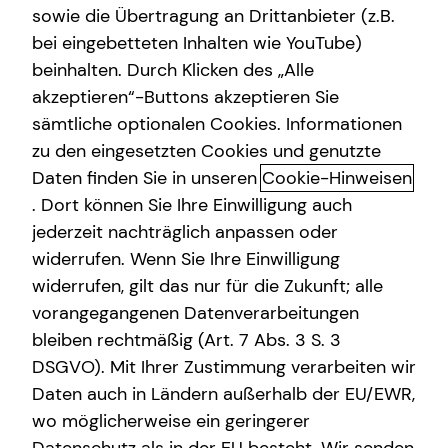
sowie die Übertragung an Drittanbieter (z.B.
bei eingebetteten Inhalten wie YouTube)
beinhalten. Durch Klicken des „Alle
akzeptieren“-Buttons akzeptieren Sie
Patricia Hoppe kennenlernen in
sämtliche optionalen Cookies. Informationen
Emstek
zu den eingesetzten Cookies und genutzte
Daten finden Sie in unseren
Cookie-Hinweisen
Du bist vielen deiner Mitmenschen einen großen Schritt
. Dort können Sie Ihre Einwilligung auch
voraus.
jederzeit nachträglich anpassen oder
Du hast dich gerade aus irgendeinem Grund mit dem
widerrufen. Wenn Sie Ihre Einwilligung
Thema Finanzen und Geldanlage beschäftigt und bist so
widerrufen, gilt das nur für die Zukunft; alle
auf unserer Internetseite gelandet.
vorangegangenen Datenverarbeitungen
bleiben rechtmäßig (Art. 7 Abs. 3 S. 3
Ich sage „einen großen Schritt voraus“, weil wir in diesen
DSGVO). Mit Ihrer Zustimmung verarbeiten wir
Zeiten überwiegend wahrnehmen, dass sich die meisten
Daten auch in Ländern außerhalb der EU/EWR,
Menschen nicht mehr mit dem Thema Finanzen
wo möglicherweise ein geringerer
auseinandersetzen wollen. Grund hierfür sind oftmals
negative Erfahrungen und eine daraus resultierende