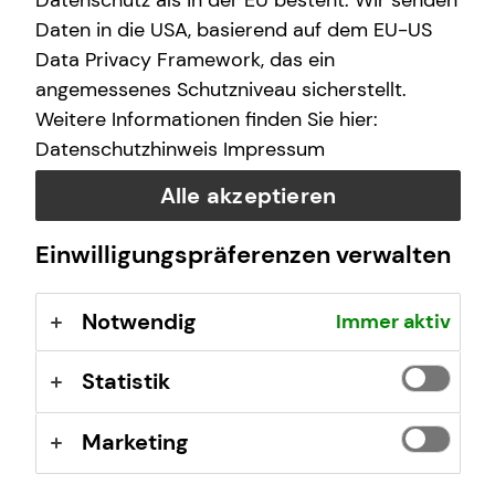
Datenschutz als in der EU besteht. Wir senden
Berufsrechtliche Regelungen: § 34 d Gewerbeordnung
Daten in die USA, basierend auf dem EU-US
(GewO), §§ 59 – 68 Gesetz über den
Data Privacy Framework, das ein
Versicherungsvertrag (VVG), Verordnung über die
angemessenes Schutzniveau sicherstellt.
Versicherungsvermittlung und -beratung (VersVermV),
Weitere Informationen finden Sie hier:
abrufbar unter
www.gesetze-im-internet.de
Datenschutzhinweis
Impressum
Erlaubnis nach § 34f GewO ​
Alle akzeptieren
Einwilligungspräferenzen verwalten
Aufsichtsbehörde:
IHK Bonn / Rhein-Sieg
Notwendig
Immer aktiv
Bonner Talweg 17
53113 Bonn
Statistik
Registrierungsnummer: D-F-110-SQ3Y-26
Marketing
Berufsbezeichnung: Finanzanlagenvermittler nach § 34f
Abs. 1 Satz 1 Nr. 1 GewO Bundesrepublik Deutschland