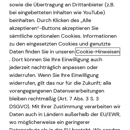
MStV
sowie die Übertragung an Drittanbieter (z.B.
bei eingebetteten Inhalten wie YouTube)
beinhalten. Durch Klicken des „Alle
Patrick Clemens
akzeptieren“-Buttons akzeptieren Sie
Siegfeldstraße 11
sämtliche optionalen Cookies. Informationen
53721 Siegburg
zu den eingesetzten Cookies und genutzte
Daten finden Sie in unseren
Cookie-Hinweisen
Erlaubnis nach § 34d GewO​
. Dort können Sie Ihre Einwilligung auch
jederzeit nachträglich anpassen oder
Aufsichtsbehörde:
widerrufen. Wenn Sie Ihre Einwilligung
IHK Bonn / Rhein-Sieg
widerrufen, gilt das nur für die Zukunft; alle
Bonner Talweg 17
vorangegangenen Datenverarbeitungen
53113 Bonn
bleiben rechtmäßig (Art. 7 Abs. 3 S. 3
DSGVO). Mit Ihrer Zustimmung verarbeiten wir
Registrierungsnummer: D-0RZG-818BM-47
Daten auch in Ländern außerhalb der EU/EWR,
Berufsbezeichnung: Versicherungsvertreter mit Erlaubnis
wo möglicherweise ein geringerer
nach § 34 d Abs. 1 GewO Bundesrepublik Deutschland