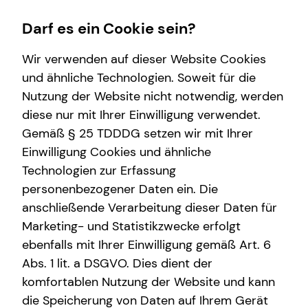
Darf es ein Cookie sein?
Wir verwenden auf dieser Website Cookies
Impressum
und ähnliche Technologien. Soweit für die
Nutzung der Website nicht notwendig, werden
Patrick Clemens
Wissenswertes
diese nur mit Ihrer Einwilligung verwendet.
Gemäß § 25 TDDDG setzen wir mit Ihrer
Über tecis
Selbstständiger Repräsentant für die tecis
Einwilligung Cookies und ähnliche
Finanzdienstleistungen AG
Technologien zur Erfassung
Siegfeldstraße 11
personenbezogener Daten ein. Die
53721 Siegburg
anschließende Verarbeitung dieser Daten für
Marketing- und Statistikzwecke erfolgt
Telefon: +49 (2241) 9329627
Mobil: +49 (1523) 4341131
ebenfalls mit Ihrer Einwilligung gemäß Art. 6
E-Mail:
patrick.clemens@tecis.de
Abs. 1 lit. a DSGVO. Dies dient der
komfortablen Nutzung der Website und kann
Verantwortlicher im Sinne des § 18 Abs. 2
die Speicherung von Daten auf Ihrem Gerät