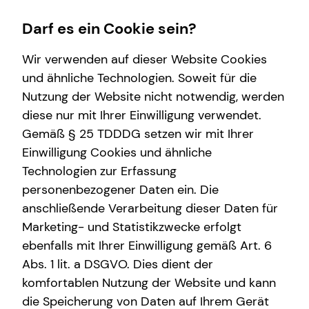
Darf es ein Cookie sein?
Wir verwenden auf dieser Website Cookies
und ähnliche Technologien. Soweit für die
Nutzung der Website nicht notwendig, werden
Wissenswertes
Service
Finanzberatung
Karriere-Infos
diese nur mit Ihrer Einwilligung verwendet.
Gemäß § 25 TDDDG setzen wir mit Ihrer
Über mich
Kundenportal
Videoberatung
Karrierechancen
Einwilligung Cookies und ähnliche
Über tecis
Schadenabwicklung
Spezialisten-Netzwerk
Initiativbewerbung
Technologien zur Erfassung
personenbezogener Daten ein. Die
Podcast
Private Krankenvorsorge
anschließende Verarbeitung dieser Daten für
teamzukunft
Immobilienfinanzierung
Marketing- und Statistikzwecke erfolgt
ebenfalls mit Ihrer Einwilligung gemäß Art. 6
Betriebliche Altersvorsorge
Abs. 1 lit. a DSGVO. Dies dient der
Patrick Held
Investment
komfortablen Nutzung der Website und kann
die Speicherung von Daten auf Ihrem Gerät
Kapitalanlage Immobilien