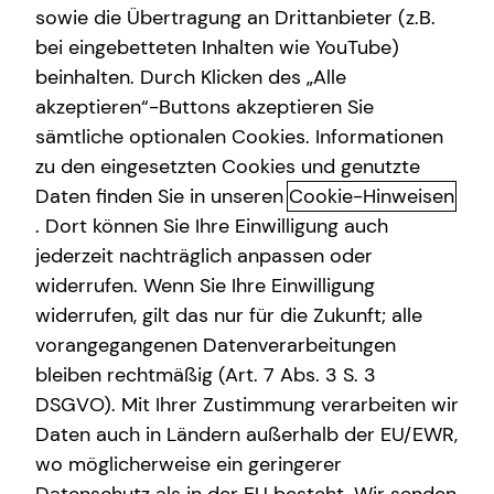
sowie die Übertragung an Drittanbieter (z.B.
Altersvorsorge
bei eingebetteten Inhalten wie YouTube)
beinhalten. Durch Klicken des „Alle
Gewerbliche Versicherungen
akzeptieren“-Buttons akzeptieren Sie
Patrick Held kennenlernen in
Arbeitskraftabsicherung
sämtliche optionalen Cookies. Informationen
Köln
zu den eingesetzten Cookies und genutzte
Kindervorsorge
Daten finden Sie in unseren
Cookie-Hinweisen
Du bist vielen anderen schon einen Schritt voraus.
Sach- und Vermögenssicherung
. Dort können Sie Ihre Einwilligung auch
Denn du hast begonnen, dich mit dem Thema
Finanzen
jederzeit nachträglich anpassen oder
Expat
und Geldanlage
zu beschäftigen – und bist so auf
widerrufen. Wenn Sie Ihre Einwilligung
unserer Seite gelandet.
widerrufen, gilt das nur für die Zukunft; alle
vorangegangenen Datenverarbeitungen
Warum das so bemerkenswert ist?
bleiben rechtmäßig (Art. 7 Abs. 3 S. 3
Weil immer mehr Menschen das Thema Finanzen lieber
DSGVO). Mit Ihrer Zustimmung verarbeiten wir
zur Seite schieben. Zu groß ist bei vielen die Unsicherheit:
Daten auch in Ländern außerhalb der EU/EWR,
schlechte Erfahrungen in der Vergangenheit, ein Gefühl
wo möglicherweise ein geringerer
von Überforderung oder einfach das fehlende Vertrauen.