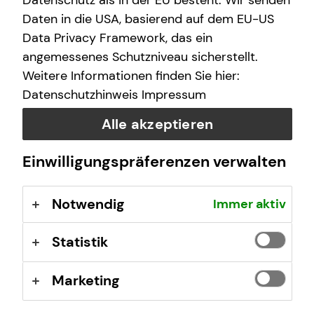
Datenschutz als in der EU besteht. Wir senden
Daten in die USA, basierend auf dem EU-US
Data Privacy Framework, das ein
Das ist tecis
angemessenes Schutzniveau sicherstellt.
Weitere Informationen finden Sie hier:
Wir sind tecis, die Finanzberatung deiner Generation –
Datenschutzhinweis
Impressum
und begleiten dich auf deinem Weg in eine finanziell
selbstbestimmte Zukunft.
Alle akzeptieren
Einwilligungspräferenzen verwalten
Mehr erfahren
Notwendig
Immer aktiv
Statistik
Marketing
Patrick Hoffmann
Maybachstraße 3