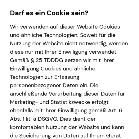
Darf es ein Cookie sein?
Wir verwenden auf dieser Website Cookies
und ähnliche Technologien. Soweit für die
Nutzung der Website nicht notwendig, werden
Wissenswertes
Service
Finanzberatung
Immobilienfinanzierung
diese nur mit Ihrer Einwilligung verwendet.
Gemäß § 25 TDDDG setzen wir mit Ihrer
Interview
Kundenportal
Kapitalanlage Immobilien
Überblick
Einwilligung Cookies und ähnliche
Über tecis
Videoberatung
Wohnriester
Technologien zur Erfassung
personenbezogener Daten ein. Die
Podcast
Investment
Finanzierungswege
anschließende Verarbeitung dieser Daten für
Energetische Sanierung
Marketing- und Statistikzwecke erfolgt
ebenfalls mit Ihrer Einwilligung gemäß Art. 6
Zinsrechner
Abs. 1 lit. a DSGVO. Dies dient der
komfortablen Nutzung der Website und kann
die Speicherung von Daten auf Ihrem Gerät