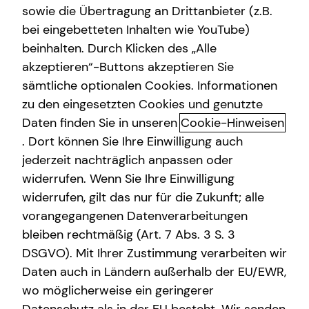
sowie die Übertragung an Drittanbieter (z.B.
bei eingebetteten Inhalten wie YouTube)
beinhalten. Durch Klicken des „Alle
akzeptieren“-Buttons akzeptieren Sie
Dein tecis Finanzpodcast
sämtliche optionalen Cookies. Informationen
zu den eingesetzten Cookies und genutzte
Das Wissen rund um das Thema Finanzen hat großen
Daten finden Sie in unseren
Cookie-Hinweisen
Einfluss auf unsere Lebensqualität. Der tecis-
Finanzpodcast leistet einen Beitrag Wissenslücken rund
. Dort können Sie Ihre Einwilligung auch
um Finanzen zu schließen. So kannst du dein
jederzeit nachträglich anpassen oder
Finanzwissen aufbauen und erweitern, um mitzureden
widerrufen. Wenn Sie Ihre Einwilligung
und konkrete finanzielle Entscheidungen selbstbestimmt
widerrufen, gilt das nur für die Zukunft; alle
treffen zu können.
vorangegangenen Datenverarbeitungen
bleiben rechtmäßig (Art. 7 Abs. 3 S. 3
DSGVO). Mit Ihrer Zustimmung verarbeiten wir
Daten auch in Ländern außerhalb der EU/EWR,
Investment. Immobilien. Wirtschaft. ETF.
wo möglicherweise ein geringerer
Inspiration.