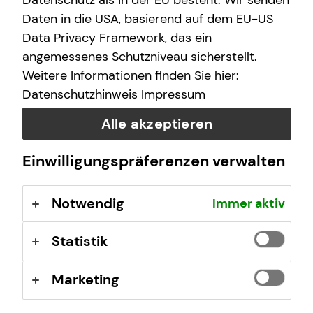
Datenschutz als in der EU besteht. Wir senden
finanzielle Zukunft zu ermöglichen.
Daten in die USA, basierend auf dem EU-US
Data Privacy Framework, das ein
Wir arbeiten an über 400 Standorten, sind untereinander
angemessenes Schutzniveau sicherstellt.
eng vernetzt und von Nord nach Süd und von West nach
Weitere Informationen finden Sie hier:
Ost mit vielen Teams vertreten.
Datenschutzhinweis
Impressum
tecis im Überblick
Alle akzeptieren
40 Jahre Erfahrung am Markt
Deutschlandweit an über 400 Standorten vertreten
Einwilligungspräferenzen verwalten
Unsere Beratungsphilosophie: Wir beraten unsere
Kundinnen und Kunden so, wie wir auch selbst
Notwendig
Immer aktiv
beraten werden möchten – ehrlich,
chancenorientiert, leidenschaftlich und kompetent.
Statistik
Stand: Januar 2026
Marketing
tecis Finanzberatung