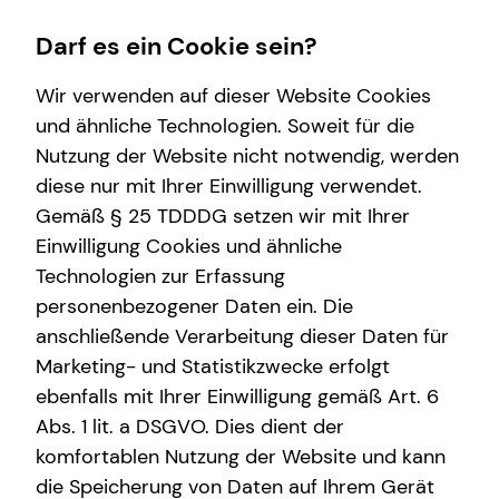
Darf es ein Cookie sein?
Wir verwenden auf dieser Website Cookies
und ähnliche Technologien. Soweit für die
Nutzung der Website nicht notwendig, werden
Wissenswertes
Finanzberatung
Service
Karriere-Infos
diese nur mit Ihrer Einwilligung verwendet.
Gemäß § 25 TDDDG setzen wir mit Ihrer
Interview
Videoberatung
Kundenportal
Karrierechancen
Einwilligung Cookies und ähnliche
Über tecis
Arbeitskraftabsicherung
Schadenabwicklung
Technologien zur Erfassung
personenbezogener Daten ein. Die
Podcast
Spezialisten-Netzwerk
anschließende Verarbeitung dieser Daten für
teamzukunft
Private Krankenvorsorge
Marketing- und Statistikzwecke erfolgt
ebenfalls mit Ihrer Einwilligung gemäß Art. 6
Immobilienfinanzierung
Abs. 1 lit. a DSGVO. Dies dient der
Betriebliche Altersvorsorge
komfortablen Nutzung der Website und kann
die Speicherung von Daten auf Ihrem Gerät
Investment