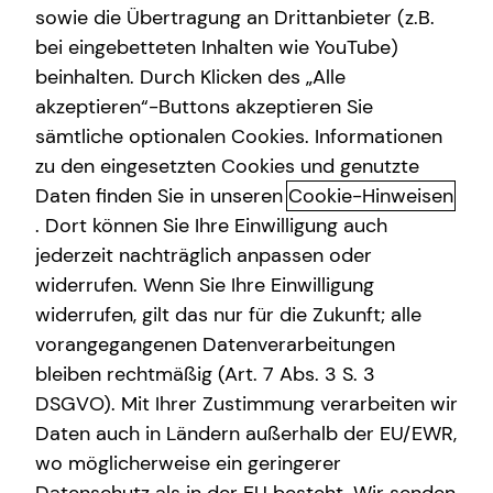
sowie die Übertragung an Drittanbieter (z.B.
Kapitalanlage Immobilien
bei eingebetteten Inhalten wie YouTube)
beinhalten. Durch Klicken des „Alle
Altersvorsorge
akzeptieren“-Buttons akzeptieren Sie
Das ist tecis
Gewerbliche Versicherungen
sämtliche optionalen Cookies. Informationen
zu den eingesetzten Cookies und genutzte
Dürfen wir uns kurz vorstellen? Wir sind tecis – die
Daten finden Sie in unseren
Cookie-Hinweisen
Finanzberatung deiner Generation – und begleiten dich
auf deinem Weg in eine finanziell selbstbestimmte
. Dort können Sie Ihre Einwilligung auch
Zukunft. Altersvorsorge, Absicherung, Vermögensaufbau,
jederzeit nachträglich anpassen oder
Immobilienfinanzierung – wir sind Ansprechpartner für
widerrufen. Wenn Sie Ihre Einwilligung
die finanziellen Fragen in deinem Leben.
widerrufen, gilt das nur für die Zukunft; alle
vorangegangenen Datenverarbeitungen
Gegründet wurde die tecis Finanzdienstleistungen AG
bleiben rechtmäßig (Art. 7 Abs. 3 S. 3
bereits 1986 in Hamburg. Heute sind wir mit über 3.900
DSGVO). Mit Ihrer Zustimmung verarbeiten wir
lizenzierten Finanzberaterinnen und Finanzberatern
Daten auch in Ländern außerhalb der EU/EWR,
deutschlandweit vertreten. Uns verbindet die
Leidenschaft für das, was wir tun. Unsere Mission dabei
wo möglicherweise ein geringerer
ist es, den nachfolgenden Generationen eine bessere