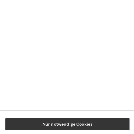
Kontaktübersicht
Impressum
Datenschutz
Cookie-Einstellungen
Beschwerdedialog
Offenlegung von Nachhaltigkeitsthemen
Transparenzhinweis BFSG
www.tecis.de
Nur notwendige Cookies