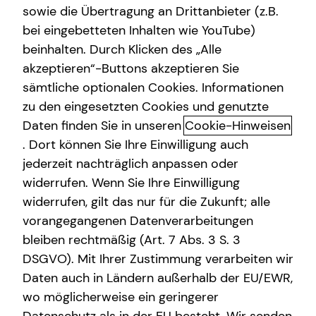
sowie die Übertragung an Drittanbieter (z.B.
bei eingebetteten Inhalten wie YouTube)
beinhalten. Durch Klicken des „Alle
akzeptieren“-Buttons akzeptieren Sie
Dein tecis Finanzpodcast
sämtliche optionalen Cookies. Informationen
zu den eingesetzten Cookies und genutzte
Das Wissen rund um das Thema Finanzen hat großen
Daten finden Sie in unseren
Cookie-Hinweisen
Einfluss auf unsere Lebensqualität. Der tecis-
Finanzpodcast leistet einen Beitrag Wissenslücken rund
. Dort können Sie Ihre Einwilligung auch
um Finanzen zu schließen. So kannst du dein
jederzeit nachträglich anpassen oder
Finanzwissen aufbauen und erweitern, um mitzureden
widerrufen. Wenn Sie Ihre Einwilligung
und konkrete finanzielle Entscheidungen selbstbestimmt
widerrufen, gilt das nur für die Zukunft; alle
treffen zu können.
vorangegangenen Datenverarbeitungen
bleiben rechtmäßig (Art. 7 Abs. 3 S. 3
DSGVO). Mit Ihrer Zustimmung verarbeiten wir
Daten auch in Ländern außerhalb der EU/EWR,
Investment. Immobilien. Wirtschaft. ETF.
wo möglicherweise ein geringerer
Inspiration.