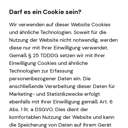
Darf es ein Cookie sein?
Wir verwenden auf dieser Website Cookies
und ähnliche Technologien. Soweit für die
Nutzung der Website nicht notwendig, werden
Wissenswertes
Finanzberatung
Service
diese nur mit Ihrer Einwilligung verwendet.
Gemäß § 25 TDDDG setzen wir mit Ihrer
Über mich
Videoberatung
Kundenportal
Einwilligung Cookies und ähnliche
Über tecis
Spezialisten-Netzwerk
Schadenabwicklung
Technologien zur Erfassung
personenbezogener Daten ein. Die
Private Krankenvorsorge
anschließende Verarbeitung dieser Daten für
Immobilienfinanzierung
Marketing- und Statistikzwecke erfolgt
ebenfalls mit Ihrer Einwilligung gemäß Art. 6
Betriebliche Altersvorsorge
Abs. 1 lit. a DSGVO. Dies dient der
Investment
komfortablen Nutzung der Website und kann
die Speicherung von Daten auf Ihrem Gerät
Kapitalanlage Immobilien