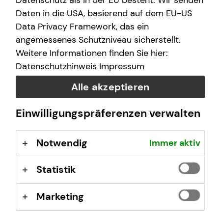
Datenschutz als in der EU besteht. Wir senden
Daten in die USA, basierend auf dem EU-US
Data Privacy Framework, das ein
angemessenes Schutzniveau sicherstellt.
Weitere Informationen finden Sie hier:
Datenschutzhinweis
Impressum
Deine Vorteile mit mytecis:
Alle akzeptieren
Finanzübersicht auf einen Blick
Einwilligungspräferenzen verwalten
Sieh deine Konten, Depots und Versicherungen an
einem Ort
Verträge und Dokumente digital verwalten
Notwendig
Immer aktiv
Wichtige Unterlagen wie z.B. Beratungsdokumente
oder Versicherungsverträge jederzeit einsehen
Statistik
Schäden online melden
Melde Schäden einfach digital
Marketing
Direkter Kontakt
Stelle mir Terminanfragen oder sende Nachrichten