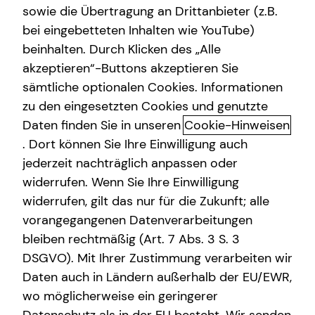
sowie die Übertragung an Drittanbieter (z.B.
Altersvorsorge
bei eingebetteten Inhalten wie YouTube)
beinhalten. Durch Klicken des „Alle
Kindervorsorge
akzeptieren“-Buttons akzeptieren Sie
Mit mytecis – Finanzen und
Gewerbliche Versicherungen
sämtliche optionalen Cookies. Informationen
Versicherungen digital verwalten
zu den eingesetzten Cookies und genutzte
Arbeitskraftabsicherung
Daten finden Sie in unseren
Cookie-Hinweisen
Mit mytecis hast du deine Finanzen, Versicherungen und
Sach- und Vermögenssicherung
. Dort können Sie Ihre Einwilligung auch
wichtigen Dokumente jederzeit im Blick.
jederzeit nachträglich anpassen oder
Verwalte deine Verträge, behalte deine Konten und
widerrufen. Wenn Sie Ihre Einwilligung
Depots im Überblick und stehe jederzeit mit mir in
widerrufen, gilt das nur für die Zukunft; alle
Kontakt.
vorangegangenen Datenverarbeitungen
bleiben rechtmäßig (Art. 7 Abs. 3 S. 3
DSGVO). Mit Ihrer Zustimmung verarbeiten wir
Daten auch in Ländern außerhalb der EU/EWR,
wo möglicherweise ein geringerer