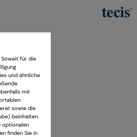
Soweit für die
lligung
ies und ähnliche
ießende
benfalls mit
fortablen
iter
erät sowie die
ube) beinhalten.
Barmstedt
e optionalen
n finden Sie in