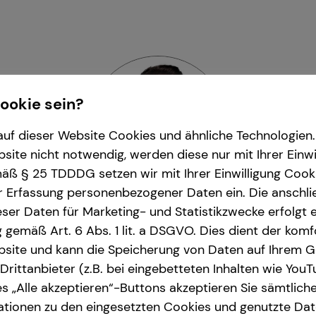
Cookie sein?
uf dieser Website Cookies und ähnliche Technologien. 
ite nicht notwendig, werden diese nur mit Ihrer Einwi
ß § 25 TDDDG setzen wir mit Ihrer Einwilligung Cook
r Erfassung personenbezogener Daten ein. Die anschl
ser Daten für Marketing- und Statistikzwecke erfolgt e
ng gemäß Art. 6 Abs. 1 lit. a DSGVO. Dies dient der kom
ilip Spaja
| Repräsentanzle
site und kann die Speicherung von Daten auf Ihrem G
rittanbieter (z.B. bei eingebetteten Inhalten wie YouT
tedt und Umgebung
| Am Markt 23 | 25355 
s „Alle akzeptieren“-Buttons akzeptieren Sie sämtlich
ationen zu den eingesetzten Cookies und genutzte Date