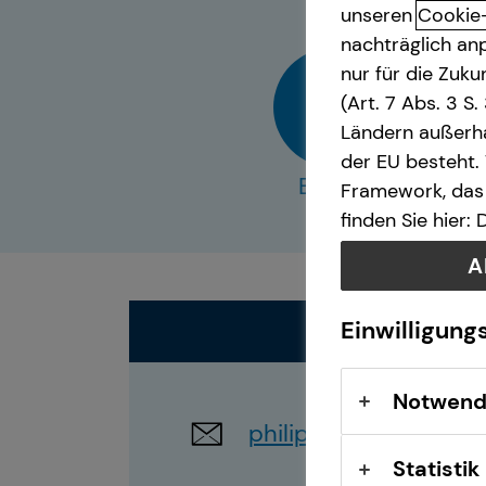
unseren
Cookie
nachträglich anp
Spezialisten-Netzwerk
nur für die Zuk
(Art. 7 Abs. 3 S
Immobilienfinanzierung
Ländern außerha
der EU besteht.
Kapitalanlage Immobilien
E-Mail
Framework, das 
finden Sie hier:
Betriebliche Altersvorsorge
A
Gewerbliche Versicherungen
Einwilligung
Arbeitskraftabsicherung
Notwend
Kindervorsorge
philip.spaja@tecis.de
Statistik