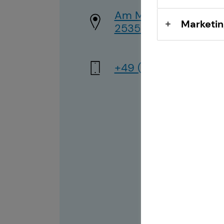
Sach- und
Am Markt 23
Vermögenssicherung
Marketin
25355 Barmstedt
+49 (176) 41529984