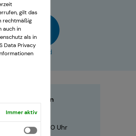
rzeit
rrufen, gilt das
en rechtmäßig
n auch in
nschutz als in
S Data Privacy
vCard
Informationen
Geschäftszeiten
Immer aktiv
10:00 - 21:00 Uhr