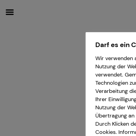
Darf es ein 
Wir verwenden a
Wissenswertes
Service
Finanzberatung
Karriere-Infos
Nutzung der Webs
verwendet. Gemä
Über tecis
Kundenportal
Videoberatung
Karrierechancen
Technologien zu
Verarbeitung die
Podcast
Schadenabwicklung
Private Krankenvorsorge
Initiativbewerbung
Ihrer Einwilligu
Ph
Nutzung der Web
Übertragung an D
teamzukunft
Altersvorsorge
in Barms
Durch Klicken de
Cookies. Inform
Investment