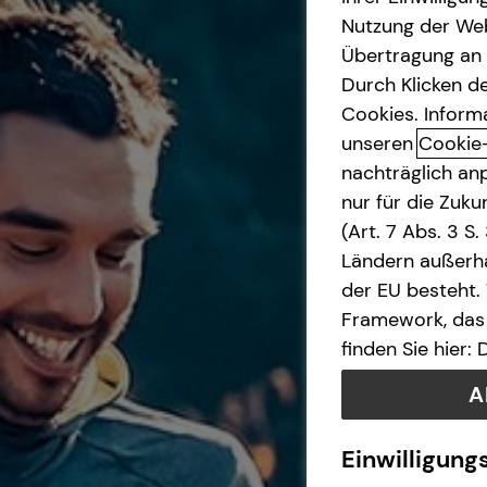
Nutzung der Web
Übertragung an D
Durch Klicken de
Cookies. Inform
unseren
Cookie
nachträglich anp
nur für die Zuk
(Art. 7 Abs. 3 S
Ländern außerha
der EU besteht.
Framework, das 
finden Sie hier:
A
Einwilligung