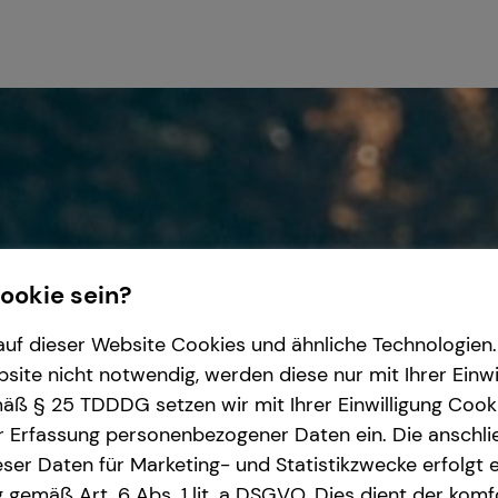
Cookie sein?
uf dieser Website Cookies und ähnliche Technologien. 
ite nicht notwendig, werden diese nur mit Ihrer Einwi
ß § 25 TDDDG setzen wir mit Ihrer Einwilligung Cook
r Erfassung personenbezogener Daten ein. Die anschl
ser Daten für Marketing- und Statistikzwecke erfolgt e
ng gemäß Art. 6 Abs. 1 lit. a DSGVO. Dies dient der kom