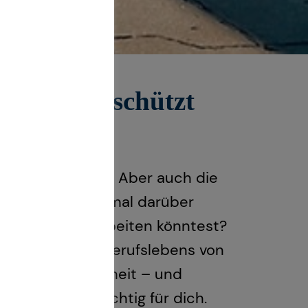
skraft geschützt
 Klingt logisch. Aber auch die
ast du schon einmal darüber
 nicht mehr arbeiten könntest?
t im Laufe ihres Berufslebens von
ne schwere Krankheit – und
bsicherung so wichtig für dich.