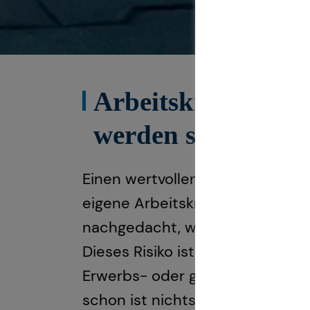
Arbeitskraftabsic
werden sollte
Einen wertvollen Gegenstand, da
eigene Arbeitskraft sollten erw
nachgedacht, was passieren wü
Dieses Risiko ist viel höher, al
Erwerbs- oder gar Berufsunfähig
schon ist nichts mehr, wie es war