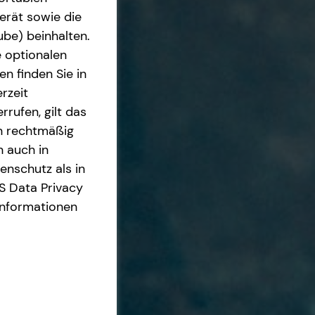
erät sowie die
ube) beinhalten.
e optionalen
n finden Sie in
rzeit
rrufen, gilt das
en rechtmäßig
n auch in
nschutz als in
S Data Privacy
Informationen