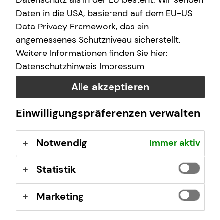
Datenschutz als in der EU besteht. Wir senden
Unkompliziert und ortsunabhängig Finanzen
Daten in die USA, basierend auf dem EU-US
checken
Data Privacy Framework, das ein
Keine Installation einer zusätzlichen Software oder
App notwendig
angemessenes Schutzniveau sicherstellt.
Inhalte und Unterlagen auf deinem Bildschirm
Weitere Informationen finden Sie hier:
mitverfolgen
Datenschutzhinweis
Impressum
Bequemer Online-Abschluss per E-Signatur
Alle akzeptieren
Jetzt beraten lassen
Einwilligungspräferenzen verwalten
Notwendig
Immer aktiv
Statistik
Marketing