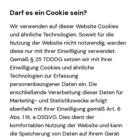
Darf es ein Cookie sein?
Wir verwenden auf dieser Website Cookies
und ähnliche Technologien. Soweit für die
Nutzung der Website nicht notwendig, werden
Wissenswertes
Service
Private Krankenversicherung
Finanzberatung
Karriere-Infos
diese nur mit Ihrer Einwilligung verwendet.
Gemäß § 25 TDDDG setzen wir mit Ihrer
Über mich
Kundenportal
Überblick
Videoberatung
Karrierechancen
Einwilligung Cookies und ähnliche
Über tecis
Schadenabwicklung
Krankenzusatzversicherung
Spezialisten-Netzwerk
Initiativbewerbung
Technologien zur Erfassung
personenbezogener Daten ein. Die
Podcast
Private Pflegezusatzversicherung
Betriebliche Altersvorsorge
anschließende Verarbeitung dieser Daten für
teamzukunft
Betriebliche Krankenversicherung
Investment
Marketing- und Statistikzwecke erfolgt
ebenfalls mit Ihrer Einwilligung gemäß Art. 6
Interview
Kapitalanlage Immobilien
Abs. 1 lit. a DSGVO. Dies dient der
Altersvorsorge
komfortablen Nutzung der Website und kann
die Speicherung von Daten auf Ihrem Gerät
Gewerbliche Versicherungen