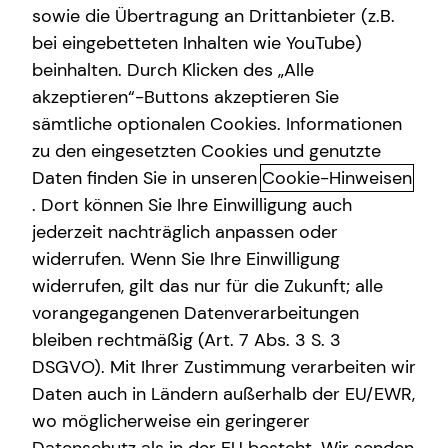
sowie die Übertragung an Drittanbieter (z.B.
Arbeitskraftabsicherung
bei eingebetteten Inhalten wie YouTube)
beinhalten. Durch Klicken des „Alle
Kindervorsorge
akzeptieren“-Buttons akzeptieren Sie
Kamera läuft. Beratung auch.
Sach- und Vermögenssicherung
sämtliche optionalen Cookies. Informationen
zu den eingesetzten Cookies und genutzte
In der Videoberatung erhältst du von mir Antworten auf
Immobilienfinanzierung
Daten finden Sie in unseren
Cookie-Hinweisen
deine persönlichen Finanzfragen im digitalen Gespräch.
Expat
Stelle jetzt gemeinsam mit mir deinen eigenen Finanzplan
. Dort können Sie Ihre Einwilligung auch
auf oder lass deine Versicherungs- und Finanzverträge
jederzeit nachträglich anpassen oder
checken, um monatlich zu sparen oder mehr Leistung zu
widerrufen. Wenn Sie Ihre Einwilligung
bekommen! Ich berate dich persönlich, direkt und
widerrufen, gilt das nur für die Zukunft; alle
unkompliziert – ganz bequem per Video.
vorangegangenen Datenverarbeitungen
bleiben rechtmäßig (Art. 7 Abs. 3 S. 3
DSGVO). Mit Ihrer Zustimmung verarbeiten wir
Daten auch in Ländern außerhalb der EU/EWR,
Die Vorteile meiner Videoberatung
wo möglicherweise ein geringerer