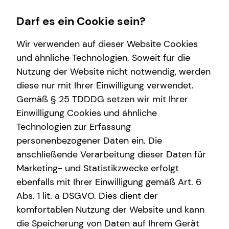
Darf es ein Cookie sein?
Wir verwenden auf dieser Website Cookies
und ähnliche Technologien. Soweit für die
Nutzung der Website nicht notwendig, werden
Wissenswertes
Service
Finanzberatung
Karriere-Infos
diese nur mit Ihrer Einwilligung verwendet.
Gemäß § 25 TDDDG setzen wir mit Ihrer
Über tecis
Kundenportal
Spezialisten-Netzwerk
Karrierechancen
Einwilligung Cookies und ähnliche
Podcast
Schadenabwicklung
Initiativbewerbung
Technologien zur Erfassung
personenbezogener Daten ein. Die
teamzukunft
anschließende Verarbeitung dieser Daten für
Marketing- und Statistikzwecke erfolgt
ebenfalls mit Ihrer Einwilligung gemäß Art. 6
Abs. 1 lit. a DSGVO. Dies dient der
komfortablen Nutzung der Website und kann
die Speicherung von Daten auf Ihrem Gerät