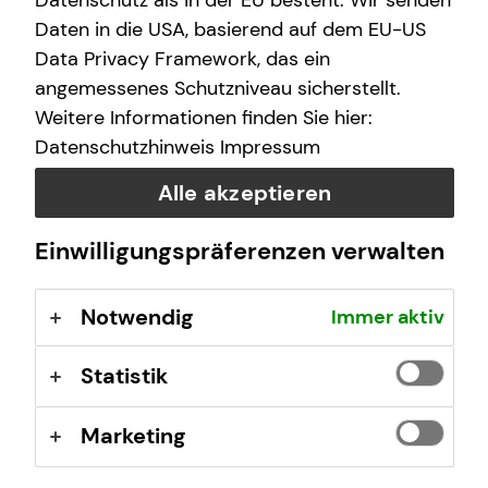
Datenschutz als in der EU besteht. Wir senden
Daten in die USA, basierend auf dem EU-US
Data Privacy Framework, das ein
angemessenes Schutzniveau sicherstellt.
Weitere Informationen finden Sie hier:
Datenschutzhinweis
Impressum
Deine Vorteile mit mytecis:
Alle akzeptieren
Finanzübersicht auf einen Blick
Einwilligungspräferenzen verwalten
Sieh deine Konten, Depots und Versicherungen an
einem Ort
Verträge und Dokumente digital verwalten
Notwendig
Immer aktiv
Wichtige Unterlagen wie z.B. Beratungsdokumente
oder Versicherungsverträge jederzeit einsehen
Statistik
Schäden online melden
Melde Schäden einfach digital
Marketing
Direkter Kontakt
Stelle mir Terminanfragen oder sende Nachrichten