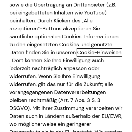
sowie die Übertragung an Drittanbieter (z.B.
bei eingebetteten Inhalten wie YouTube)
beinhalten. Durch Klicken des „Alle
akzeptieren“-Buttons akzeptieren Sie
Mit mytecis – Finanzen und
sämtliche optionalen Cookies. Informationen
Versicherungen digital verwalten
zu den eingesetzten Cookies und genutzte
Daten finden Sie in unseren
Cookie-Hinweisen
Mit mytecis hast du deine Finanzen, Versicherungen und
. Dort können Sie Ihre Einwilligung auch
wichtigen Dokumente jederzeit im Blick.
jederzeit nachträglich anpassen oder
Verwalte deine Verträge, behalte deine Konten und
widerrufen. Wenn Sie Ihre Einwilligung
Depots im Überblick und stehe jederzeit mit mir in
widerrufen, gilt das nur für die Zukunft; alle
Kontakt.
vorangegangenen Datenverarbeitungen
bleiben rechtmäßig (Art. 7 Abs. 3 S. 3
DSGVO). Mit Ihrer Zustimmung verarbeiten wir
Daten auch in Ländern außerhalb der EU/EWR,
wo möglicherweise ein geringerer