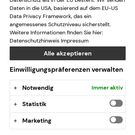
Datenschutz als in der EU besteht. Wir senden
Daten in die USA, basierend auf dem EU-US
Data Privacy Framework, das ein
Das ist tecis
angemessenes Schutzniveau sicherstellt.
Weitere Informationen finden Sie hier:
Wir sind tecis, die Finanzberatung deiner Generation –
Datenschutzhinweis
Impressum
und begleiten dich auf deinem Weg in eine finanziell
selbstbestimmte Zukunft.
Alle akzeptieren
Einwilligungspräferenzen verwalten
Mehr erfahren
Notwendig
Immer aktiv
Statistik
Marketing
Philipp Nauheimer
Lange Str. 18