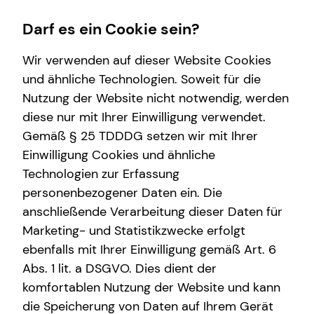
Darf es ein Cookie sein?
Wir verwenden auf dieser Website Cookies
Impressum
und ähnliche Technologien. Soweit für die
Nutzung der Website nicht notwendig, werden
Philipp Nikol
Wissenswertes
Finanzberatung
Service
diese nur mit Ihrer Einwilligung verwendet.
Gemäß § 25 TDDDG setzen wir mit Ihrer
Über mich
Videoberatung
Kundenportal
Selbstständiger Repräsentant für die tecis
Einwilligung Cookies und ähnliche
Über tecis
Spezialisten-Netzwerk
Schadenabwicklung
Finanzdienstleistungen AG
Technologien zur Erfassung
Peterssteinweg 10
personenbezogener Daten ein. Die
Podcast
Investment
04107 Leipzig
anschließende Verarbeitung dieser Daten für
Interview
Marketing- und Statistikzwecke erfolgt
Mobil: +49 (176) 70370894
E-Mail:
philipp.nikol@tecis.de
ebenfalls mit Ihrer Einwilligung gemäß Art. 6
Abs. 1 lit. a DSGVO. Dies dient der
komfortablen Nutzung der Website und kann
Verantwortlicher im Sinne des § 18 Abs. 2
die Speicherung von Daten auf Ihrem Gerät
MStV