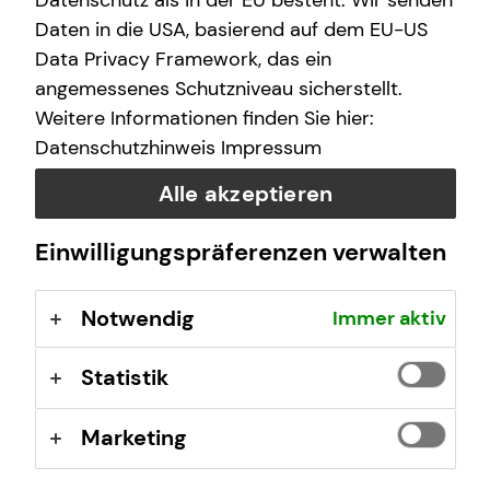
Datenschutz als in der EU besteht. Wir senden
(GewO), §§ 59 – 68 Gesetz über den
Daten in die USA, basierend auf dem EU-US
Versicherungsvertrag (VVG), Verordnung über die
Data Privacy Framework, das ein
Versicherungsvermittlung und -beratung (VersVermV),
angemessenes Schutzniveau sicherstellt.
abrufbar unter
www.gesetze-im-internet.de
Weitere Informationen finden Sie hier:
Datenschutzhinweis
Impressum
Erlaubnis nach § 34f GewO ​
Alle akzeptieren
Aufsichtsbehörde:
Einwilligungspräferenzen verwalten
Stadtverwaltung Jena Fachdienst Kommunale Ordnung
Team Gewerbe
Notwendig
Immer aktiv
Am Anger 28
07743 Jena
Statistik
Registrierungsnummer: D-F-154-FETW-79
Marketing
Berufsbezeichnung: Finanzanlagenvermittler nach § 34f
Abs. 1 Satz 1 Nr. 1 GewO Bundesrepublik Deutschland