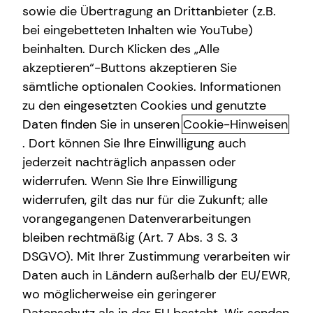
sowie die Übertragung an Drittanbieter (z.B.
bei eingebetteten Inhalten wie YouTube)
Philipp Nikol
beinhalten. Durch Klicken des „Alle
Peterssteinweg 10
akzeptieren“-Buttons akzeptieren Sie
04107 Leipzig
sämtliche optionalen Cookies. Informationen
zu den eingesetzten Cookies und genutzte
Erlaubnis nach § 34d GewO​
Daten finden Sie in unseren
Cookie-Hinweisen
. Dort können Sie Ihre Einwilligung auch
Aufsichtsbehörde:
jederzeit nachträglich anpassen oder
IHK Ostthüringen zu Gera
widerrufen. Wenn Sie Ihre Einwilligung
Gaswerkstraße 23
widerrufen, gilt das nur für die Zukunft; alle
07546 Gera
vorangegangenen Datenverarbeitungen
bleiben rechtmäßig (Art. 7 Abs. 3 S. 3
Registrierungsnummer: D-GAHZ-OWCMK-99
DSGVO). Mit Ihrer Zustimmung verarbeiten wir
Berufsbezeichnung: Versicherungsvertreter mit Erlaubnis
Daten auch in Ländern außerhalb der EU/EWR,
nach § 34 d Abs. 1 GewO Bundesrepublik Deutschland
wo möglicherweise ein geringerer
Berufsrechtliche Regelungen: § 34 d Gewerbeordnung