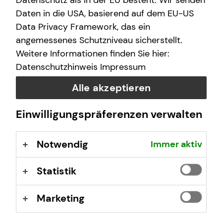
Datenschutz als in der EU besteht. Wir senden
Samstag
10:00 - 17:00 Uhr
Daten in die USA, basierend auf dem EU-US
Data Privacy Framework, das ein
angemessenes Schutzniveau sicherstellt.
Selbstverständlich sind auch Termine außerhalb
Weitere Informationen finden Sie hier:
dieser Geschäftszeiten auf Anfrage möglich.
Datenschutzhinweis
Impressum
Alle akzeptieren
Einwilligungspräferenzen verwalten
Kontaktformular
Notwendig
Immer aktiv
Statistik
Marketing
Philipp Ott