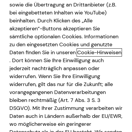
sowie die Übertragung an Drittanbieter (z.B.
bei eingebetteten Inhalten wie YouTube)
+49 (152) 53652736
beinhalten. Durch Klicken des „Alle
akzeptieren“-Buttons akzeptieren Sie
sämtliche optionalen Cookies. Informationen
zu den eingesetzten Cookies und genutzte
Daten finden Sie in unseren
Cookie-Hinweisen
Geschäftszeiten
. Dort können Sie Ihre Einwilligung auch
jederzeit nachträglich anpassen oder
widerrufen. Wenn Sie Ihre Einwilligung
Montag
10:00 - 21:00 Uhr
widerrufen, gilt das nur für die Zukunft; alle
Dienstag
10:00 - 21:00 Uhr
vorangegangenen Datenverarbeitungen
bleiben rechtmäßig (Art. 7 Abs. 3 S. 3
Mittwoch
10:00 - 21:00 Uhr
DSGVO). Mit Ihrer Zustimmung verarbeiten wir
Donnerstag
10:00 - 21:00 Uhr
Daten auch in Ländern außerhalb der EU/EWR,
wo möglicherweise ein geringerer
Freitag
10:00 - 21:00 Uhr