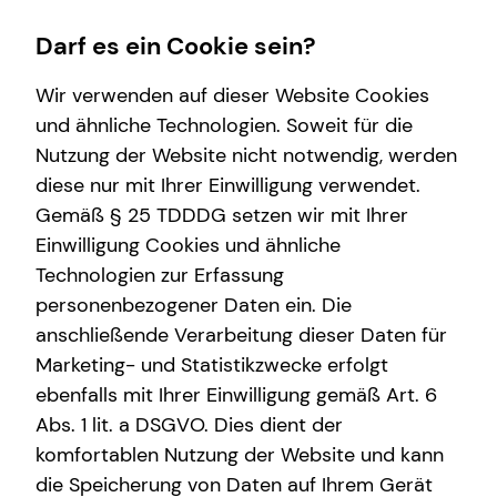
Darf es ein Cookie sein?
Wir verwenden auf dieser Website Cookies
Philipp Ott
Senior Sales Consultant
und ähnliche Technologien. Soweit für die
Nutzung der Website nicht notwendig, werden
Wissenswertes
diese nur mit Ihrer Einwilligung verwendet.
Gemäß § 25 TDDDG setzen wir mit Ihrer
Über tecis
Einwilligung Cookies und ähnliche
E-Mail
Anruf
Maps
vCard
Technologien zur Erfassung
personenbezogener Daten ein. Die
anschließende Verarbeitung dieser Daten für
Marketing- und Statistikzwecke erfolgt
ebenfalls mit Ihrer Einwilligung gemäß Art. 6
philipp.ott@tecis.de
Abs. 1 lit. a DSGVO. Dies dient der
komfortablen Nutzung der Website und kann
Westenhellweg 103-105
die Speicherung von Daten auf Ihrem Gerät
44137 Dortmund