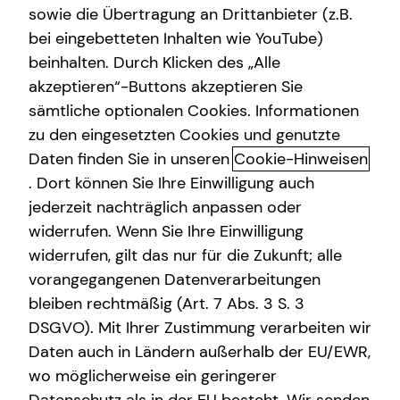
sowie die Übertragung an Drittanbieter (z.B.
Gewerbliche Versicherungen
bei eingebetteten Inhalten wie YouTube)
beinhalten. Durch Klicken des „Alle
Immobilienfinanzierung
akzeptieren“-Buttons akzeptieren Sie
Maßgeschneiderter
Kapitalanlage Immobilien
sämtliche optionalen Cookies. Informationen
Versicherungsschutz mit der
zu den eingesetzten Cookies und genutzte
privaten
Daten finden Sie in unseren
Cookie-Hinweisen
. Dort können Sie Ihre Einwilligung auch
Krankenvollversicherung
jederzeit nachträglich anpassen oder
widerrufen. Wenn Sie Ihre Einwilligung
Mit einer privaten Krankenvollversicherung (PKV) kannst
du dich sehr gut absichern und so im Falle einer
widerrufen, gilt das nur für die Zukunft; alle
Erkrankung die optimale medizinische Versorgung
vorangegangenen Datenverarbeitungen
erhalten. Privatversicherte können von einem größeren
bleiben rechtmäßig (Art. 7 Abs. 3 S. 3
Leistungskatalog und weiteren Vorteilen profitieren.
DSGVO). Mit Ihrer Zustimmung verarbeiten wir
Durch ein breit gefächertes Tarifangebot kann ein ganz
Daten auch in Ländern außerhalb der EU/EWR,
nach den individuellen Bedürfnissen und finanziellen
wo möglicherweise ein geringerer
Verhältnissen ausgerichteter Versicherungsschutz