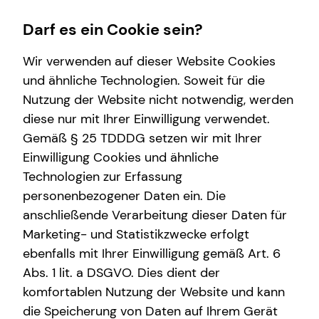
Darf es ein Cookie sein?
Wir verwenden auf dieser Website Cookies
und ähnliche Technologien. Soweit für die
Nutzung der Website nicht notwendig, werden
Investment
Finanzberatung
Service
Wissenswertes
Karriere
diese nur mit Ihrer Einwilligung verwendet.
Gemäß § 25 TDDDG setzen wir mit Ihrer
Überblick
Videoberatung
Schadenabwicklung
Interview
Karrierechancen
Einwilligung Cookies und ähnliche
Investmentfonds
Altersvorsorge
Kundenportal
Über mich
Technologien zur Erfassung
personenbezogener Daten ein. Die
Inflationsbegegnung
Kindervorsorge
Über tecis
anschließende Verarbeitung dieser Daten für
ELTIF & AIF
Arbeitskraftabsicherung
Marketing- und Statistikzwecke erfolgt
ebenfalls mit Ihrer Einwilligung gemäß Art. 6
Private Krankenvorsorge
Abs. 1 lit. a DSGVO. Dies dient der
Betriebliche Altersvorsorge
komfortablen Nutzung der Website und kann
die Speicherung von Daten auf Ihrem Gerät
Sach- und Vermögenssicherung