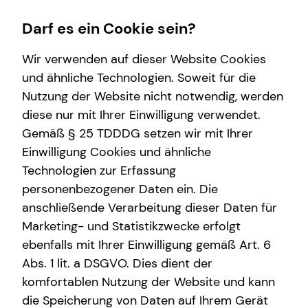
Darf es ein Cookie sein?
Wir verwenden auf dieser Website Cookies
und ähnliche Technologien. Soweit für die
Nutzung der Website nicht notwendig, werden
Wissenswertes
Finanzberatung
Service
diese nur mit Ihrer Einwilligung verwendet.
Gemäß § 25 TDDDG setzen wir mit Ihrer
Über tecis
Videoberatung
Kundenportal
Einwilligung Cookies und ähnliche
Podcast
Private Krankenvorsorge
Schadenabwicklung
Technologien zur Erfassung
personenbezogener Daten ein. Die
teamzukunft
Immobilienfinanzierung
anschließende Verarbeitung dieser Daten für
Interview
Betriebliche Altersvorsorge
Marketing- und Statistikzwecke erfolgt
ebenfalls mit Ihrer Einwilligung gemäß Art. 6
Über mich
Investment
Abs. 1 lit. a DSGVO. Dies dient der
Kapitalanlage Immobilien
komfortablen Nutzung der Website und kann
die Speicherung von Daten auf Ihrem Gerät
Spezialisten-Netzwerk