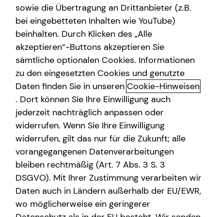
sowie die Übertragung an Drittanbieter (z.B.
Altersvorsorge
bei eingebetteten Inhalten wie YouTube)
beinhalten. Durch Klicken des „Alle
Gewerbliche Versicherungen
akzeptieren“-Buttons akzeptieren Sie
Kindervorsorge: Finanzielle
Arbeitskraftabsicherung
sämtliche optionalen Cookies. Informationen
Sicherheit für dein Kind
zu den eingesetzten Cookies und genutzte
Kindervorsorge
Daten finden Sie in unseren
Cookie-Hinweisen
Als Elternteil möchtest du deinen Kindern nicht nur Liebe
Sach- und Vermögenssicherung
. Dort können Sie Ihre Einwilligung auch
und Geborgenheit, sondern auch finanzielle Sicherheit für
jederzeit nachträglich anpassen oder
die Zukunft bieten. Durch kluge Vorsorge lassen sich
Expat
widerrufen. Wenn Sie Ihre Einwilligung
Risiken absichern und wertvolle finanzielle Freiräume
widerrufen, gilt das nur für die Zukunft; alle
schaffen.
vorangegangenen Datenverarbeitungen
bleiben rechtmäßig (Art. 7 Abs. 3 S. 3
Schutz vor Risiken: Wichtige
DSGVO). Mit Ihrer Zustimmung verarbeiten wir
Versicherungen für dein Kind
Daten auch in Ländern außerhalb der EU/EWR,
Haftpflichtversicherung – Schutz vor unerwarteten
wo möglicherweise ein geringerer
Schäden