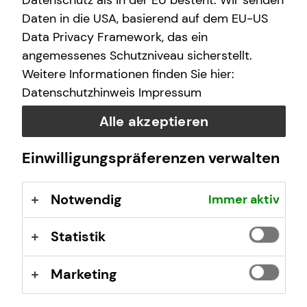
Datenschutz als in der EU besteht. Wir senden
Daten in die USA, basierend auf dem EU-US
Data Privacy Framework, das ein
angemessenes Schutzniveau sicherstellt.
Weitere Informationen finden Sie hier:
Datenschutzhinweis
Impressum
Alle akzeptieren
Einwilligungspräferenzen verwalten
Das ist tecis
Notwendig
Immer aktiv
Wir sind tecis, die Finanzberatung deiner Generation –
Statistik
und begleiten dich auf deinem Weg in eine finanziell
selbstbestimmte Zukunft.
Marketing
Mehr erfahren