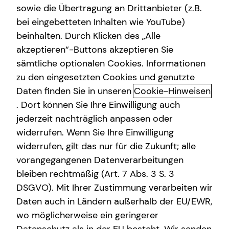
sowie die Übertragung an Drittanbieter (z.B.
Altersvorsorge
bei eingebetteten Inhalten wie YouTube)
beinhalten. Durch Klicken des „Alle
Gewerbliche Versicherungen
Ramon Schultze
akzeptieren“-Buttons akzeptieren Sie
Arbeitskraftabsicherung
sämtliche optionalen Cookies. Informationen
Teamleiter
zu den eingesetzten Cookies und genutzte
Kindervorsorge
in Erfurt und Umgebung
Daten finden Sie in unseren
Cookie-Hinweisen
Sach- und Vermögenssicherung
. Dort können Sie Ihre Einwilligung auch
Kurzportrait Ramon Schultze
jederzeit nachträglich anpassen oder
Expat
widerrufen. Wenn Sie Ihre Einwilligung
Schon früh entwickelte ich eine große Begeisterung für
widerrufen, gilt das nur für die Zukunft; alle
das Unternehmertum – die Idee, eigene Visionen in die
vorangegangenen Datenverarbeitungen
Tat umzusetzen und damit echten Mehrwert zu schaffen,
bleiben rechtmäßig (Art. 7 Abs. 3 S. 3
hat mich von Anfang an fasziniert.
DSGVO). Mit Ihrer Zustimmung verarbeiten wir
Mehr über mich
Daten auch in Ländern außerhalb der EU/EWR,
wo möglicherweise ein geringerer