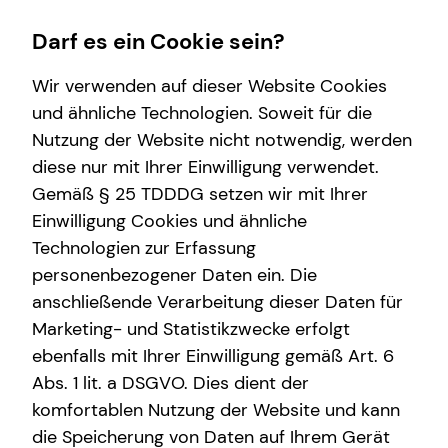
Darf es ein Cookie sein?
Wir verwenden auf dieser Website Cookies
und ähnliche Technologien. Soweit für die
Nutzung der Website nicht notwendig, werden
Wissenswertes
Service
Finanzberatung
Karriere-Infos
diese nur mit Ihrer Einwilligung verwendet.
Gemäß § 25 TDDDG setzen wir mit Ihrer
Über tecis
Kundenportal
Videoberatung
Karrierechancen
Einwilligung Cookies und ähnliche
Podcast
Schadenabwicklung
Spezialisten-Netzwerk
Initiativbewerbung
Technologien zur Erfassung
personenbezogener Daten ein. Die
teamzukunft
Private Krankenvorsorge
anschließende Verarbeitung dieser Daten für
Über mich
Immobilienfinanzierung
Marketing- und Statistikzwecke erfolgt
ebenfalls mit Ihrer Einwilligung gemäß Art. 6
Betriebliche Altersvorsorge
Abs. 1 lit. a DSGVO. Dies dient der
Ramon Schultze
Investment
komfortablen Nutzung der Website und kann
die Speicherung von Daten auf Ihrem Gerät
Kapitalanlage Immobilien