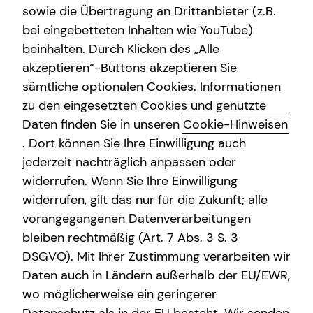
sowie die Übertragung an Drittanbieter (z.B.
Altersvorsorge
bei eingebetteten Inhalten wie YouTube)
beinhalten. Durch Klicken des „Alle
Gewerbliche Versicherungen
akzeptieren“-Buttons akzeptieren Sie
Träume realisieren und dein
Arbeitskraftabsicherung
sämtliche optionalen Cookies. Informationen
Eigenheim verwirklichen
zu den eingesetzten Cookies und genutzte
Kindervorsorge
Daten finden Sie in unseren
Cookie-Hinweisen
In Zeiten steigender Mietpreise und zunehmend knappen
Sach- und Vermögenssicherung
. Dort können Sie Ihre Einwilligung auch
Wohnraums wird der Kauf einer eigenen Immobilie immer
jederzeit nachträglich anpassen oder
attraktiver. Doch die Finanzierung eines Eigenheims ist
Expat
widerrufen. Wenn Sie Ihre Einwilligung
weit mehr als nur eine finanzielle Entscheidung – sie ist
widerrufen, gilt das nur für die Zukunft; alle
ein emotionaler Meilenstein, der perfekt zu deiner
vorangegangenen Datenverarbeitungen
persönlichen Situation passen sollte. Ein sicheres
Einkommen, ausreichendes Eigenkapital und eine gute
bleiben rechtmäßig (Art. 7 Abs. 3 S. 3
Bonität bilden die Basis für eine solide
DSGVO). Mit Ihrer Zustimmung verarbeiten wir
Immobilienfinanzierung. Dabei sollte dein Eigenheim
Daten auch in Ländern außerhalb der EU/EWR,
immer ein Ort zum Wohlfühlen sein und keine zu große
wo möglicherweise ein geringerer
finanzielle Belastung darstellen.