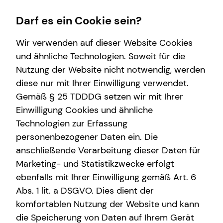
Darf es ein Cookie sein?
Wir verwenden auf dieser Website Cookies
und ähnliche Technologien. Soweit für die
Nutzung der Website nicht notwendig, werden
Wissenswertes
Finanzberatung
Service
Karriere-Infos
diese nur mit Ihrer Einwilligung verwendet.
Gemäß § 25 TDDDG setzen wir mit Ihrer
Über tecis
Videoberatung
Kundenportal
Karrierechancen
Einwilligung Cookies und ähnliche
Podcast
Spezialisten-Netzwerk
Schadenabwicklung
Initiativbewerbung
Technologien zur Erfassung
personenbezogener Daten ein. Die
teamzukunft
Private Krankenvorsorge
anschließende Verarbeitung dieser Daten für
Über mich
Immobilienfinanzierung
Marketing- und Statistikzwecke erfolgt
ebenfalls mit Ihrer Einwilligung gemäß Art. 6
Betriebliche Altersvorsorge
Abs. 1 lit. a DSGVO. Dies dient der
Investment
komfortablen Nutzung der Website und kann
die Speicherung von Daten auf Ihrem Gerät
Kapitalanlage Immobilien