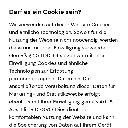
Darf es ein Cookie sein?
Wir verwenden auf dieser Website Cookies
und ähnliche Technologien. Soweit für die
Nutzung der Website nicht notwendig, werden
Wissenswertes
Kapitalanlage Immobilien
Immobilienfinanzierung
Finanzberatung
Karriere
diese nur mit Ihrer Einwilligung verwendet.
Gemäß § 25 TDDDG setzen wir mit Ihrer
Über mich
Überblick
Überblick
Spezialisten-Netzwerk
Teamassistenz
Einwilligung Cookies und ähnliche
Interview
Voraussetzungen
Finanzierungswege
Videoberatung
Technologien zur Erfassung
personenbezogener Daten ein. Die
Podcast
Steuerliche Vorteile
anschließende Verarbeitung dieser Daten für
Über tecis
Marketing- und Statistikzwecke erfolgt
ebenfalls mit Ihrer Einwilligung gemäß Art. 6
Abs. 1 lit. a DSGVO. Dies dient der
komfortablen Nutzung der Website und kann
die Speicherung von Daten auf Ihrem Gerät