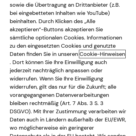
sowie die Übertragung an Drittanbieter (z.B.
bei eingebetteten Inhalten wie YouTube)
beinhalten. Durch Klicken des „Alle
akzeptieren“-Buttons akzeptieren Sie
Wann ist die Investition in eine
sämtliche optionalen Cookies. Informationen
Immobilie sinnvoll?
zu den eingesetzten Cookies und genutzte
Daten finden Sie in unseren
Cookie-Hinweisen
Die Investition in eine Immobilie kann aus verschiedenen
. Dort können Sie Ihre Einwilligung auch
Gründen sinnvoll sein. Wir finden gemeinsam heraus, ob
jederzeit nachträglich anpassen oder
diese Anlageform für dich infrage kommt. Bevor du in eine
widerrufen. Wenn Sie Ihre Einwilligung
Immobilie investierst, ist es wichtig, dass du über ein
widerrufen, gilt das nur für die Zukunft; alle
stabiles Einkommen, ausreichende Rücklagen und die
vorangegangenen Datenverarbeitungen
Bereitschaft zur langfristigen Investition verfügst. Zudem
solltest du dir über den notwendigen Aufwand für die
bleiben rechtmäßig (Art. 7 Abs. 3 S. 3
Pflege und Verwaltung der Immobilie im Klaren sein.
DSGVO). Mit Ihrer Zustimmung verarbeiten wir
Daten auch in Ländern außerhalb der EU/EWR,
Deine Checkliste
wo möglicherweise ein geringerer
Mit folgenden Themen solltest du dich im Vorfeld