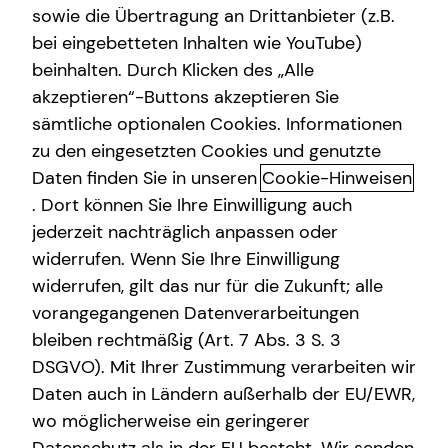
sowie die Übertragung an Drittanbieter (z.B.
Altersvorsorge
bei eingebetteten Inhalten wie YouTube)
Robin Wohnhas
beinhalten. Durch Klicken des „Alle
Magirus-Deutz-Straße 18
Gewerbliche Versicherungen
akzeptieren“-Buttons akzeptieren Sie
89077 Ulm
Arbeitskraftabsicherung
sämtliche optionalen Cookies. Informationen
zu den eingesetzten Cookies und genutzte
Erlaubnis nach § 34d GewO​
Kindervorsorge
Daten finden Sie in unseren
Cookie-Hinweisen
Sach- und Vermögenssicherung
. Dort können Sie Ihre Einwilligung auch
Aufsichtsbehörde:
jederzeit nachträglich anpassen oder
Expat
IHK Ulm
widerrufen. Wenn Sie Ihre Einwilligung
Olgastraße 95-101
widerrufen, gilt das nur für die Zukunft; alle
89073 Ulm
vorangegangenen Datenverarbeitungen
bleiben rechtmäßig (Art. 7 Abs. 3 S. 3
Registrierungsnummer: D-WVXL-0T9CI-02
DSGVO). Mit Ihrer Zustimmung verarbeiten wir
Berufsbezeichnung: Versicherungsvertreter mit Erlaubnis
Daten auch in Ländern außerhalb der EU/EWR,
nach § 34 d Abs. 1 GewO Bundesrepublik Deutschland
wo möglicherweise ein geringerer
Berufsrechtliche Regelungen: § 34 d Gewerbeordnung