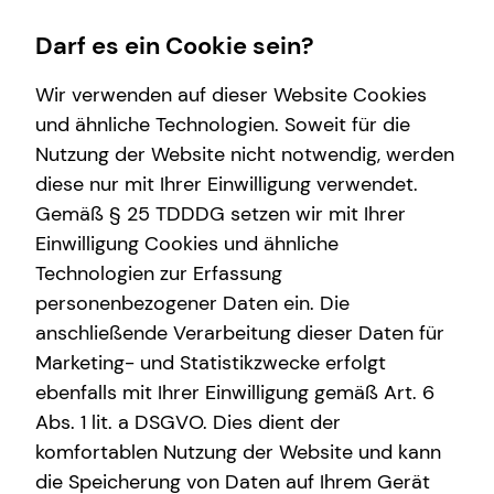
Darf es ein Cookie sein?
Wir verwenden auf dieser Website Cookies
Impressum
und ähnliche Technologien. Soweit für die
Nutzung der Website nicht notwendig, werden
Robin Wohnhas
Karriere-Infos
Wissenswertes
Finanzberatung
Service
diese nur mit Ihrer Einwilligung verwendet.
Gemäß § 25 TDDDG setzen wir mit Ihrer
Karrierechancen
Über tecis
Videoberatung
Kundenportal
Selbstständiger Repräsentant für die tecis
Einwilligung Cookies und ähnliche
Initiativbewerbung
teamzukunft
Spezialisten-Netzwerk
Schadenabwicklung
Finanzdienstleistungen AG
Technologien zur Erfassung
Magirus-Deutz-Straße 18
personenbezogener Daten ein. Die
Interview
Private Krankenvorsorge
89077 Ulm
anschließende Verarbeitung dieser Daten für
Über mich
Immobilienfinanzierung
Marketing- und Statistikzwecke erfolgt
Mobil: +49 (173) 1564492
E-Mail:
robin.wohnhas@tecis.de
ebenfalls mit Ihrer Einwilligung gemäß Art. 6
Betriebliche Altersvorsorge
Abs. 1 lit. a DSGVO. Dies dient der
Investment
komfortablen Nutzung der Website und kann
Verantwortlicher im Sinne des § 18 Abs. 2
die Speicherung von Daten auf Ihrem Gerät
MStV
Kapitalanlage Immobilien