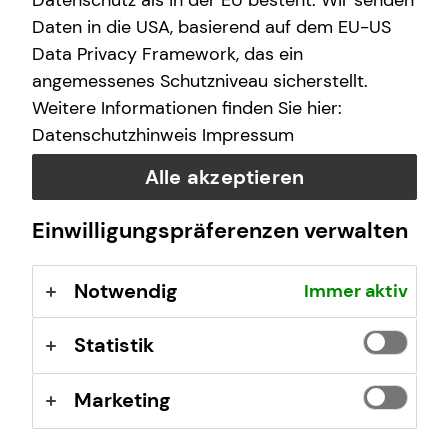
Datenschutz als in der EU besteht. Wir senden
(GewO), §§ 59 – 68 Gesetz über den
Daten in die USA, basierend auf dem EU-US
Versicherungsvertrag (VVG), Verordnung über die
Data Privacy Framework, das ein
Versicherungsvermittlung und -beratung (VersVermV),
angemessenes Schutzniveau sicherstellt.
abrufbar unter
www.gesetze-im-internet.de
Weitere Informationen finden Sie hier:
Datenschutzhinweis
Impressum
Erlaubnis nach § 34f GewO ​
Alle akzeptieren
Aufsichtsbehörde:
Einwilligungspräferenzen verwalten
IHK Ulm
Olgastraße 95-101
Notwendig
Immer aktiv
89073 Ulm
Registrierungsnummer: D-F-177-2RNU-96
Statistik
Berufsbezeichnung: Finanzanlagenvermittler nach § 34f
Marketing
Abs. 1 Satz 1 Nr. 1 GewO Bundesrepublik Deutschland
Berufsrechtliche Regelungen: § 34 f Gewerbeordnung