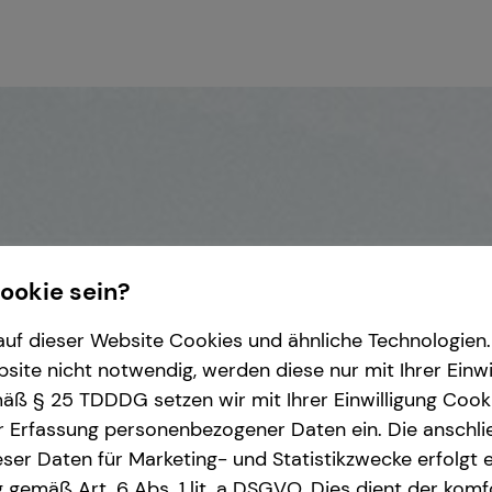
Cookie sein?
uf dieser Website Cookies und ähnliche Technologien. 
ite nicht notwendig, werden diese nur mit Ihrer Einwi
ß § 25 TDDDG setzen wir mit Ihrer Einwilligung Cook
r Erfassung personenbezogener Daten ein. Die anschl
ser Daten für Marketing- und Statistikzwecke erfolgt e
ng gemäß Art. 6 Abs. 1 lit. a DSGVO. Dies dient der kom