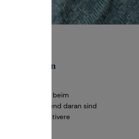
en geförderten
ue Möglichkeiten beim
 in Kraft. Spannend daran sind
ntierung, attraktivere