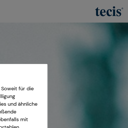
Soweit für die
lligung
ies und ähnliche
ießende
benfalls mit
fortablen