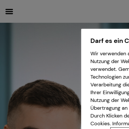
Darf es ein 
Wir verwenden a
Wissenswertes
Finanzberatung
Nutzung der Webs
verwendet. Gemä
Technologien zu
Über mich
Immobilienfinanzierung
Verarbeitung die
Ihrer Einwilligu
Über tecis
Investment
Nutzung der Web
Übertragung an D
Kapitalanlage Immobilien
Durch Klicken de
Cookies. Inform
Altersvorsorge