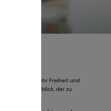
g
Werkzeug, um mehr Freiheit und
nen klaren Überblick, der zu