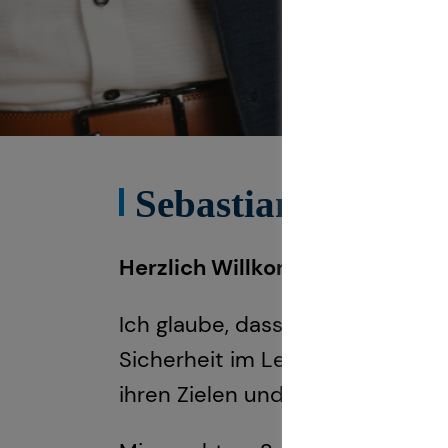
Sebastian Bäuerle
Herzlich Willkommen!
Ich glaube, dass Finanzen kein
Sicherheit im Leben zu schaffen
ihren Zielen und Plänen passt.