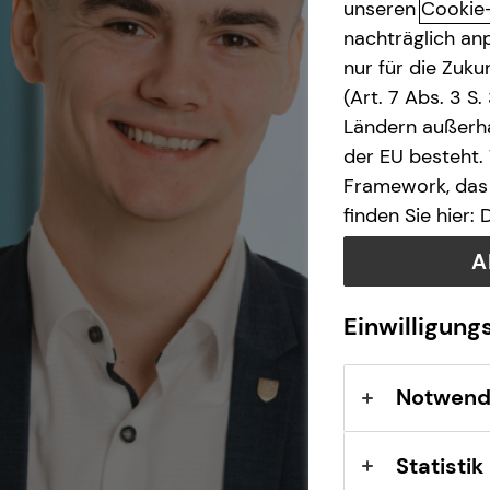
unseren
Cookie
nachträglich anp
Arbeitskraftabsicherung
nur für die Zuk
(Art. 7 Abs. 3 S
Ländern außerha
der EU besteht.
Framework, das 
finden Sie hier:
A
Einwilligung
Notwend
Statistik