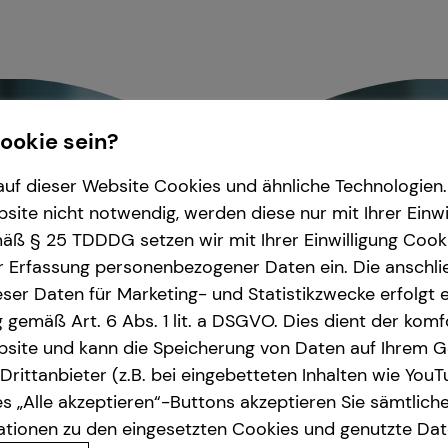
Cookie sein?
uf dieser Website Cookies und ähnliche Technologien. 
ite nicht notwendig, werden diese nur mit Ihrer Einwi
ß § 25 TDDDG setzen wir mit Ihrer Einwilligung Cook
r Erfassung personenbezogener Daten ein. Die anschl
ser Daten für Marketing- und Statistikzwecke erfolgt e
ng gemäß Art. 6 Abs. 1 lit. a DSGVO. Dies dient der kom
site und kann die Speicherung von Daten auf Ihrem G
rittanbieter (z.B. bei eingebetteten Inhalten wie YouT
s „Alle akzeptieren“-Buttons akzeptieren Sie sämtlich
ationen zu den eingesetzten Cookies und genutzte Date