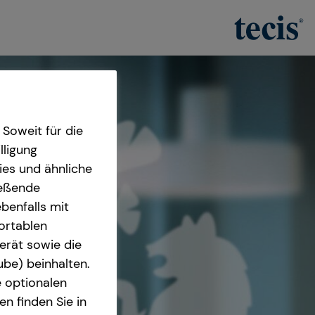
Soweit für die
lligung
ies und ähnliche
ießende
benfalls mit
fortablen
erät sowie die
ube) beinhalten.
e optionalen
n finden Sie in