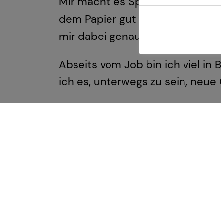
Mir macht es Spaß, Dinge verstä
dem Papier gut aussehen, sonder
mir dabei genauso wichtig wie 
Abseits vom Job bin ich viel i
ich es, unterwegs zu sein, neue
Am Ende geht es in meiner Ber
das sichere Wissen haben, dass 