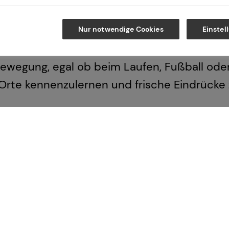
ndlich zu erklären und gemeinsam Lösungen 
n sich auch im Alltag stimmig anfühlen. Ehr
Nur notwendige Cookies
Einstel
ein gutes Gespräch auf Augenhöhe.
n Bewegung, egal ob beim Laufen, Fußball od
 Orte kennenzulernen und frische Eindrücke
atung darum, dass meine Kunden mit einem
sie ihre Zukunft selbst in der Hand haben.