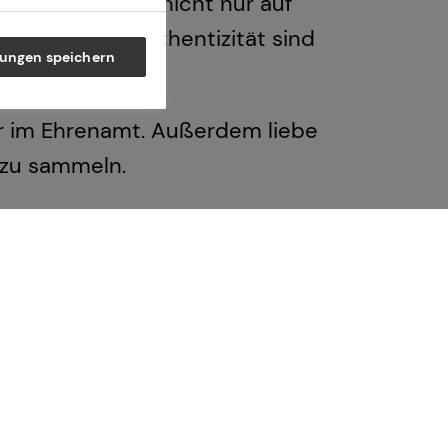
zu finden, die nicht nur auf
lichkeit und Authentizität sind
lungen speichern
er im Ehrenamt. Außerdem liebe
 zu sammeln.
 guten Gefühl rausgehen. Und