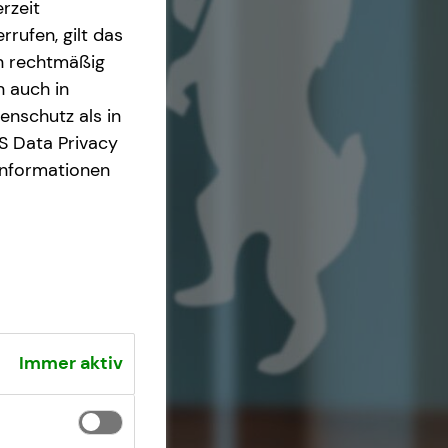
rzeit
rrufen, gilt das
en rechtmäßig
n auch in
nschutz als in
S Data Privacy
Informationen
Immer aktiv