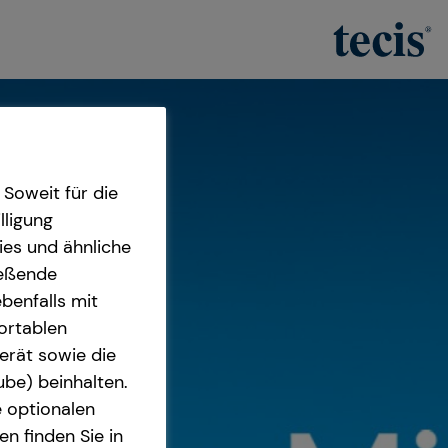
Soweit für die
lligung
ies und ähnliche
ießende
benfalls mit
fortablen
erät sowie die
ube) beinhalten.
e optionalen
n finden Sie in