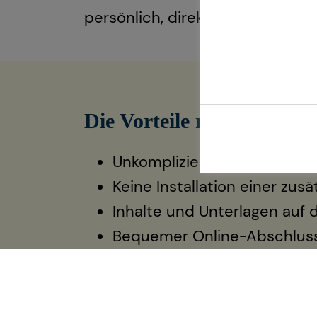
persönlich, direkt und unkompli
Die Vorteile meiner Vide
Unkompliziert und ortsunab
Keine Installation einer zu
Inhalte und Unterlagen auf 
Bequemer Online-Abschluss
Jetzt beraten lassen