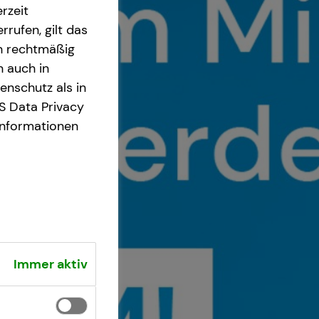
rzeit
rrufen, gilt das
en rechtmäßig
n auch in
nschutz als in
S Data Privacy
Informationen
Immer aktiv