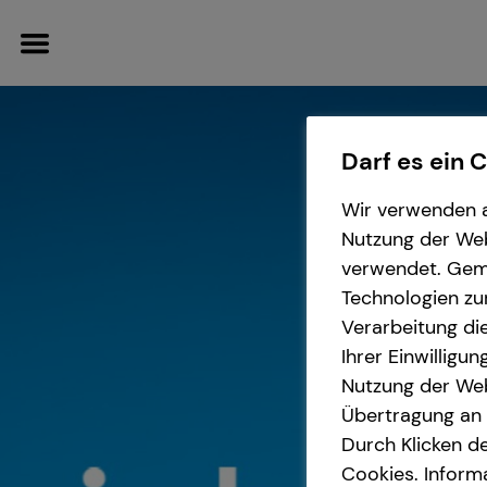
Darf es ein 
Wir verwenden a
Wissenswertes
Service
Finanzberatung
Karriere-Infos
Nutzung der Webs
verwendet. Gemä
Interview
Kundenportal
Videoberatung
Karrierechancen
Technologien zu
Verarbeitung die
Über mich
Spezialisten-Netzwerk
Initiativbewerbung
Ihrer Einwilligu
Nutzung der Web
Über tecis
Private Krankenvorsorge
Übertragung an D
Durch Klicken de
Cookies. Inform
teamzukunft
Immobilienfinanzierung