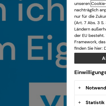
unseren
Cookie
nachträglich anp
Kapitalanlage Immobilien
nur für die Zuk
(Art. 7 Abs. 3 S
Altersvorsorge
Ländern außerha
der EU besteht.
Arbeitskraftabsicherung
Framework, das 
finden Sie hier:
A
Einwilligung
Notwend
Statistik