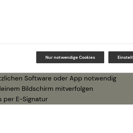
ziert – ganz bequem per Video.
oberatung
Nur notwendige Cookies
Einstel
hängig Finanzen checken
sätzlichen Software oder App notwendig
deinem Bildschirm mitverfolgen
 per E-Signatur