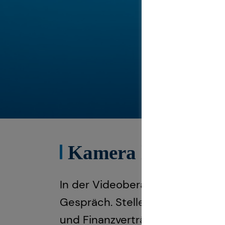
Kamera läuft. Ber
In der Videoberatung erhältst d
Gespräch. Stelle jetzt gemeinsa
und Finanzverträge checken, um