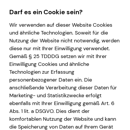
Darf es ein Cookie sein?
Wir verwenden auf dieser Website Cookies
Sebastian Weigel
Senior Sales Manager
und ähnliche Technologien. Soweit für die
Nutzung der Website nicht notwendig, werden
Wissenswertes
Service
Finanzberatung
diese nur mit Ihrer Einwilligung verwendet.
Gemäß § 25 TDDDG setzen wir mit Ihrer
Über mich
Kundenportal
Videoberatung
Einwilligung Cookies und ähnliche
Über tecis
Schadenabwicklung
Spezialisten-Netzwerk
E-Mail
Anruf
Termin
Maps
vCard
Technologien zur Erfassung
personenbezogener Daten ein. Die
Podcast
anschließende Verarbeitung dieser Daten für
Marketing- und Statistikzwecke erfolgt
ebenfalls mit Ihrer Einwilligung gemäß Art. 6
sebastian.weigel@tecis.de
Abs. 1 lit. a DSGVO. Dies dient der
komfortablen Nutzung der Website und kann
Schönhauser Straße 38
die Speicherung von Daten auf Ihrem Gerät
13158 Berlin