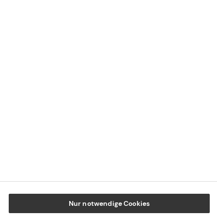
Kontaktübersicht
Impressum
Datenschutz
Cookie-Einstellungen
Beschwerdedialog
Offenlegung von Nachhaltigkeitsthemen
Transparenzhinweis BFSG
www.tecis.de
Nur notwendige Cookies