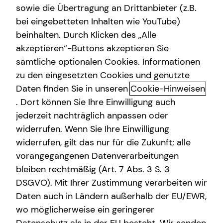
sowie die Übertragung an Drittanbieter (z.B.
bei eingebetteten Inhalten wie YouTube)
+49 (162) 1833562
beinhalten. Durch Klicken des „Alle
akzeptieren“-Buttons akzeptieren Sie
sämtliche optionalen Cookies. Informationen
zu den eingesetzten Cookies und genutzte
Daten finden Sie in unseren
Cookie-Hinweisen
Geschäftszeiten
. Dort können Sie Ihre Einwilligung auch
jederzeit nachträglich anpassen oder
widerrufen. Wenn Sie Ihre Einwilligung
Montag
12:00 - 17:00 Uhr
widerrufen, gilt das nur für die Zukunft; alle
Dienstag
10:00 - 18:00 Uhr
vorangegangenen Datenverarbeitungen
bleiben rechtmäßig (Art. 7 Abs. 3 S. 3
Mittwoch
10:00 - 18:00 Uhr
DSGVO). Mit Ihrer Zustimmung verarbeiten wir
Donnerstag
10:00 - 18:00 Uhr
Daten auch in Ländern außerhalb der EU/EWR,
wo möglicherweise ein geringerer
Freitag
09:00 - 15:00 Uhr