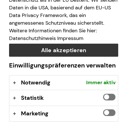
Datenschutz als in der EU besteht. Wir senden
Daten in die USA, basierend auf dem EU-US
Selbstverständlich sind auch Termine außerhalb
Data Privacy Framework, das ein
dieser Geschäftszeiten auf Anfrage möglich.
angemessenes Schutzniveau sicherstellt.
Weitere Informationen finden Sie hier:
Datenschutzhinweis
Impressum
Alle akzeptieren
Kontaktformular
Einwilligungspräferenzen verwalten
Notwendig
Immer aktiv
Statistik
Sebastian Weigel
Marketing
Schönhauser Straße 38
13158 Berlin