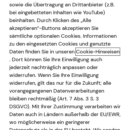
sowie die Übertragung an Drittanbieter (z.B.
bei eingebetteten Inhalten wie YouTube)
beinhalten. Durch Klicken des „Alle
akzeptieren“-Buttons akzeptieren Sie
Wir sind teamzukunft
sämtliche optionalen Cookies. Informationen
zu den eingesetzten Cookies und genutzte
Als Finanzberatung deiner Generation setzen wir auf eine
Daten finden Sie in unseren
Cookie-Hinweisen
Kommunikation auf Augenhöhe: Offen, direkt und
persönlich.
. Dort können Sie Ihre Einwilligung auch
jederzeit nachträglich anpassen oder
widerrufen. Wenn Sie Ihre Einwilligung
widerrufen, gilt das nur für die Zukunft; alle
vorangegangenen Datenverarbeitungen
bleiben rechtmäßig (Art. 7 Abs. 3 S. 3
DSGVO). Mit Ihrer Zustimmung verarbeiten wir
tecis hat es sich zur Aufgabe gemacht, den
Daten auch in Ländern außerhalb der EU/EWR,
nachfolgenden Generationen eine bessere finanzielle
wo möglicherweise ein geringerer
Zukunft zu ermöglichen. Mit höchster Professionalität,