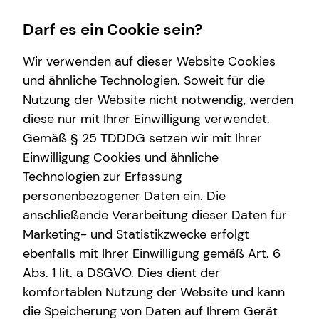
Darf es ein Cookie sein?
Wir verwenden auf dieser Website Cookies
und ähnliche Technologien. Soweit für die
Nutzung der Website nicht notwendig, werden
Wissenswertes
Finanzberatung
Service
diese nur mit Ihrer Einwilligung verwendet.
Gemäß § 25 TDDDG setzen wir mit Ihrer
Interview
Videoberatung
Kundenportal
Einwilligung Cookies und ähnliche
Über mich
Spezialisten-Netzwerk
Schadenabwicklung
Technologien zur Erfassung
personenbezogener Daten ein. Die
Über tecis
Investment
anschließende Verarbeitung dieser Daten für
Podcast
Kapitalanlage Immobilien
Marketing- und Statistikzwecke erfolgt
ebenfalls mit Ihrer Einwilligung gemäß Art. 6
teamzukunft
Sach- und Vermögenssicherung
Abs. 1 lit. a DSGVO. Dies dient der
komfortablen Nutzung der Website und kann
die Speicherung von Daten auf Ihrem Gerät