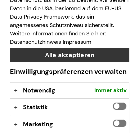
Datenschutz als in der EU besteht. Wir senden
einer hohen Produktvielfalt und einem
Daten in die USA, basierend auf dem EU-US
anbieterübergreifenden Produktauswahlprozess,
Data Privacy Framework, das ein
erarbeiten wir passende Lösungen, die so individuell sind
wie du. Zusammen sind wir teamzukunft.
angemessenes Schutzniveau sicherstellt.
Weitere Informationen finden Sie hier:
Individuelle Arbeitskraftabsicherung, betriebliche
Datenschutzhinweis
Impressum
Altersvorsorge, Investment, private Krankenversicherung,
Immobilienfinanzierung und Kapitalanlageimmobilien –
Alle akzeptieren
für jeden Beratungsbereich stehen dir hochqualifizierte
Spezialistinnen und Spezialisten zur Verfügung.
Einwilligungspräferenzen verwalten
Notwendig
Immer aktiv
Statistik
Bitte akzeptieren Sie Marketing Cookies, damit
Sie das Video anschauen können.
Cookie-Einstellungen öffnen
Marketing