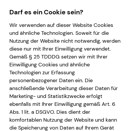
Darf es ein Cookie sein?
Wir verwenden auf dieser Website Cookies
und ähnliche Technologien. Soweit für die
Nutzung der Website nicht notwendig, werden
Finanzberatung
Karriere-Infos
Wissenswertes
Service
diese nur mit Ihrer Einwilligung verwendet.
Gemäß § 25 TDDDG setzen wir mit Ihrer
Videoberatung
Karrierechancen
Über tecis
Kundenportal
Einwilligung Cookies und ähnliche
Spezialisten-Netzwerk
Initiativbewerbung
Über mich
Schadenabwicklung
Technologien zur Erfassung
personenbezogener Daten ein. Die
Private Krankenvorsorge
anschließende Verarbeitung dieser Daten für
Immobilienfinanzierung
Marketing- und Statistikzwecke erfolgt
ebenfalls mit Ihrer Einwilligung gemäß Art. 6
Betriebliche Altersvorsorge
Abs. 1 lit. a DSGVO. Dies dient der
Investment
komfortablen Nutzung der Website und kann
die Speicherung von Daten auf Ihrem Gerät
Kapitalanlage Immobilien