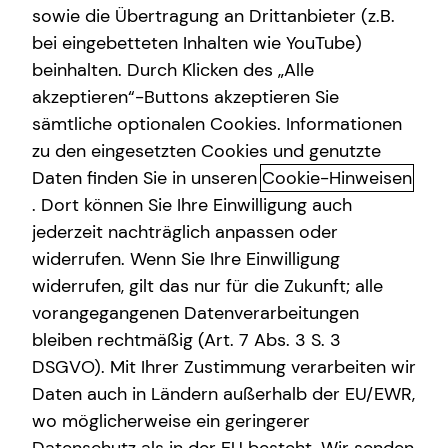
sowie die Übertragung an Drittanbieter (z.B.
Altersvorsorge
bei eingebetteten Inhalten wie YouTube)
beinhalten. Durch Klicken des „Alle
Gewerbliche Versicherungen
akzeptieren“-Buttons akzeptieren Sie
Das tecis Spezialisten-Netzwerk:
Arbeitskraftabsicherung
sämtliche optionalen Cookies. Informationen
in jeder Phase für dich da!
zu den eingesetzten Cookies und genutzte
Kindervorsorge
Daten finden Sie in unseren
Cookie-Hinweisen
Ganzheitlich beraten“ bedeutet für mich die 100%ige
Sach- und Vermögenssicherung
. Dort können Sie Ihre Einwilligung auch
Ausrichtung auf deine individuellen Wünsche und
jederzeit nachträglich anpassen oder
Bedürfnisse. Gemeinsam beleuchten wir alle Aspekte für
Expat
widerrufen. Wenn Sie Ihre Einwilligung
deine Finanzplanung und entwickeln ein
widerrufen, gilt das nur für die Zukunft; alle
maßgeschneidertes und ganzheitliches Konzept, das wir
vorangegangenen Datenverarbeitungen
immer wieder neu an deine veränderte Lebenssituation
anpassen können – dein Leben lang und bundesweit.
bleiben rechtmäßig (Art. 7 Abs. 3 S. 3
DSGVO). Mit Ihrer Zustimmung verarbeiten wir
Um dir passende Produkte anbieten zu können, arbeitet
Daten auch in Ländern außerhalb der EU/EWR,
tecis mit einer Vielzahl renommierter
wo möglicherweise ein geringerer
Produktpartnerinnen und -partner zusammen. Bei der