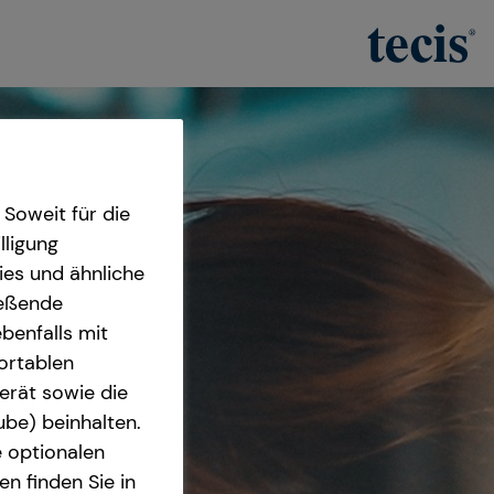
Soweit für die
lligung
ies und ähnliche
ießende
benfalls mit
fortablen
erät sowie die
ube) beinhalten.
e optionalen
n finden Sie in