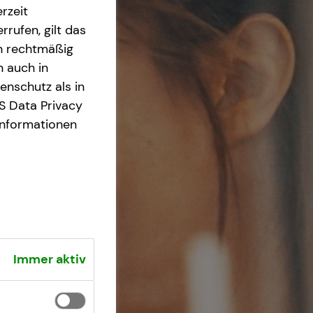
rzeit
rrufen, gilt das
en rechtmäßig
n auch in
nschutz als in
S Data Privacy
Informationen
Immer aktiv