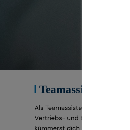
Teamassistenz Ver
Als Teamassistenz im Vertrieb 
Vertriebs- und Beratungsorgani
kümmerst dich um Vertriebsana