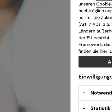
unseren
Cookie
nachträglich anp
teamzukunft
Betriebliche Altersvorsorge
Teamassistenz
nur für die Zuk
(Art. 7 Abs. 3 S
Investment
Direkteinstieg
Ländern außerha
der EU besteht.
Kapitalanlage Immobilien
Framework, das 
finden Sie hier:
Altersvorsorge
A
Gewerbliche Versicherungen
Einwilligung
Arbeitskraftabsicherung
Notwend
Kindervorsorge
Statistik