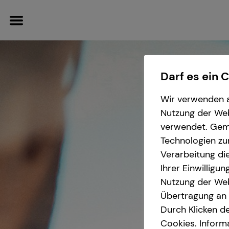
Darf es ein 
Wir verwenden a
Wissenswertes
Service
Finanzberatung
Karriere
Nutzung der Webs
verwendet. Gemä
Interview
Kundenportal
Videoberatung
Karrierechancen
Technologien zu
Verarbeitung die
Über mich
Schadenabwicklung
Spezialisten-Netzwerk
Ausbildung
Ihrer Einwilligu
Nutzung der Web
Über tecis
Private Krankenvorsorge
Trainee
Übertragung an D
Durch Klicken de
Cookies. Inform
Podcast
Immobilienfinanzierung
Praktikum