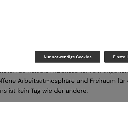
eams bist du Ansprechperson für alle Belan
 Organisation und Begleitung von Veranstal
ur Unterstützung bei der Erstellung von Pr
Nur notwendige Cookies
Einstel
schnittliche Weiterbildungsmöglichkeiten 
 bieten dir flexible Arbeitszeiten, ein ange
 offene Arbeitsatmosphäre und Freiraum für
s ist kein Tag wie der andere.
ayer und arbeitest gerne selbstständig? Du 
wirb dich jetzt!