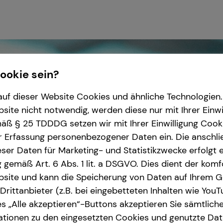
Cookie sein?
uf dieser Website Cookies und ähnliche Technologien. 
ite nicht notwendig, werden diese nur mit Ihrer Einwi
ß § 25 TDDDG setzen wir mit Ihrer Einwilligung Cook
r Erfassung personenbezogener Daten ein. Die anschl
ser Daten für Marketing- und Statistikzwecke erfolgt e
ng gemäß Art. 6 Abs. 1 lit. a DSGVO. Dies dient der kom
site und kann die Speicherung von Daten auf Ihrem G
rittanbieter (z.B. bei eingebetteten Inhalten wie YouT
s „Alle akzeptieren“-Buttons akzeptieren Sie sämtlich
ationen zu den eingesetzten Cookies und genutzte Date