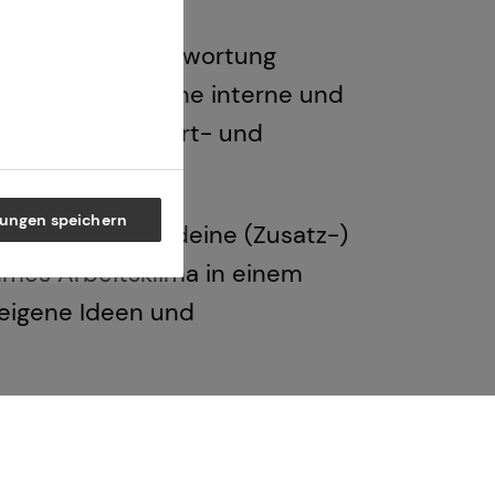
ge: von der Beantwortung
tungen, allgemeine interne und
äsentationen, Fort- und
lungen speichern
und übernehmen deine (Zusatz-)
nehmes Arbeitsklima in einem
 eigene Ideen und
hast Interesse an Finanzthemen?