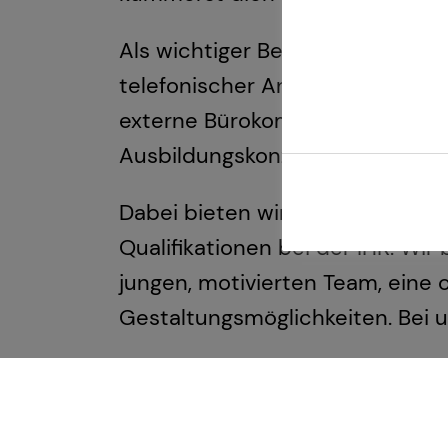
Als wichtiger Bestandteil des T
telefonischer Anfragen über die
externe Bürokommunikation bis z
Ausbildungskonzepten.
Dabei bieten wir dir überdurch
Qualifikationen bei der IHK. Wir
jungen, motivierten Team, eine
Gestaltungsmöglichkeiten. Bei un
Du bist zielstrebig, ein Teampl
Dann nutze deine Chance und be