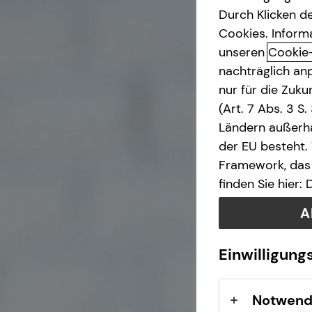
Durch Klicken de
Betriebliche Altersvorsorge
Cookies. Inform
unseren
Cookie
nachträglich anp
Investment
nur für die Zuk
(Art. 7 Abs. 3 S
Kapitalanlage Immobilien
Ländern außerha
der EU besteht.
Altersvorsorge
Framework, das 
finden Sie hier:
Gewerbliche Versicherungen
A
Arbeitskraftabsicherung
Einwilligung
Kindervorsorge
Notwend