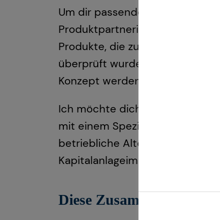
Um dir passende Produkte anbiet
Produktpartnerinnen und -partn
Produkte, die zuvor von unsere
überprüft wurden. So stelle ich
Konzept werden können.
Ich möchte dich in jeder Lebens
mit einem Spezialisten-Netzwerk
betriebliche Altersversorgung, 
Kapitalanlageimmobilien.
Diese Zusammenarbeit kan