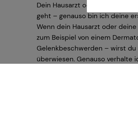
Dein Hausarzt oder deine Hausär
geht – genauso bin ich deine e
Wenn dein Hausarzt oder deine H
zum Beispiel von einem Dermat
Gelenkbeschwerden – wirst du 
überwiesen. Genauso verhalte i
Spezialistinnen und Spezialist
Dank dieses spezialisierten Netz
brauchst. Wir arbeiten eng zus
und Unterstützung zu bieten.