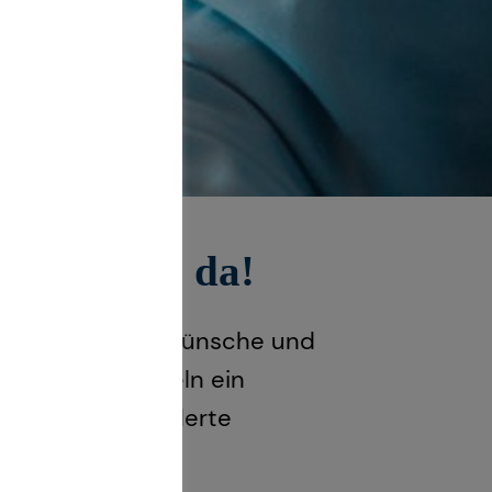
se für dich da!
e individuellen Wünsche und
ng und entwickeln ein
 an deine veränderte