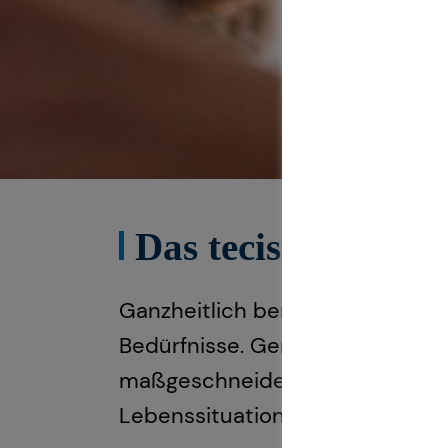
Das tecis Speziali
Ganzheitlich beraten“ bedeutet
Bedürfnisse. Gemeinsam beleuch
maßgeschneidertes und ganzheit
Lebenssituation anpassen könn