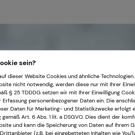
Cookie sein?
uf dieser Website Cookies und ähnliche Technologien. 
ite nicht notwendig, werden diese nur mit Ihrer Einwi
ß § 25 TDDDG setzen wir mit Ihrer Einwilligung Cook
r Erfassung personenbezogener Daten ein. Die anschl
ser Daten für Marketing- und Statistikzwecke erfolgt e
ng gemäß Art. 6 Abs. 1 lit. a DSGVO. Dies dient der kom
site und kann die Speicherung von Daten auf Ihrem G
rittanbieter (z.B. bei eingebetteten Inhalten wie YouT