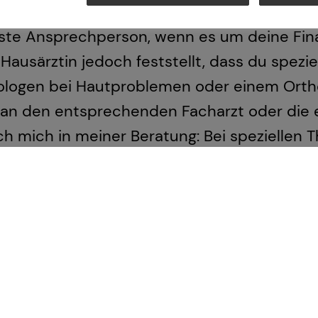
ztin ist die erste Anlaufstelle, wenn es u
rste Ansprechperson, wenn es um deine Fin
ausärztin jedoch feststellt, dass du spezie
ologen bei Hautproblemen oder einem Ort
an den entsprechenden Facharzt oder die 
ch mich in meiner Beratung: Bei speziellen
en hinzu, um dir maßgeschneiderte Lösungen
werks stellen wir sicher, dass du immer gena
ammen, um dir in jeder Lebensphase die bes