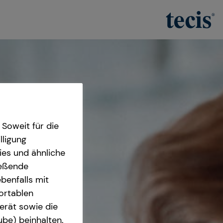
Soweit für die
lligung
ies und ähnliche
ießende
benfalls mit
fortablen
erät sowie die
ube) beinhalten.