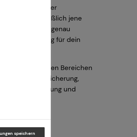
lzahl renommierter
e ich ausschließlich jene
tät und Leistung genau
 einer Empfehlung für dein
 bei tecis in vielen Bereichen
 Arbeitskraftabsicherung,
mobilienfinanzierung und
 vorstellen
lungen speichern