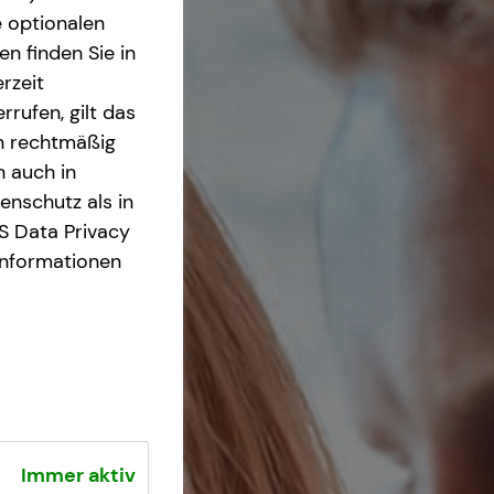
e optionalen
n finden Sie in
rzeit
rrufen, gilt das
en rechtmäßig
n auch in
nschutz als in
S Data Privacy
Informationen
Immer aktiv