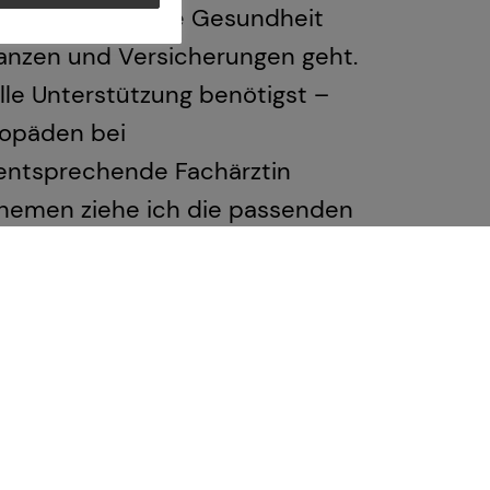
m deine allgemeine Gesundheit
anzen und Versicherungen geht.
lle Unterstützung benötigst –
hopäden bei
entsprechende Fachärztin
 Themen ziehe ich die passenden
 anbieten zu können.
u die Expertise erhältst, die du
tmögliche finanzielle Beratung