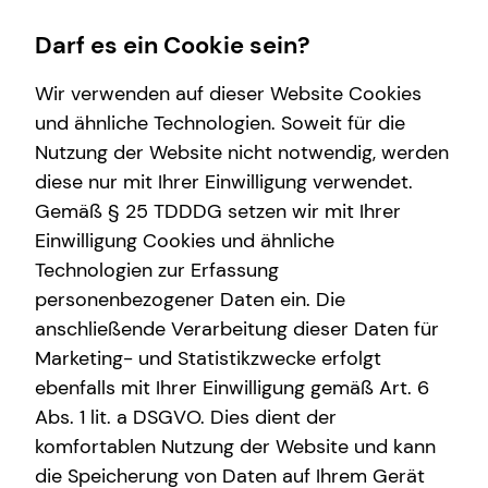
Darf es ein Cookie sein?
Wir verwenden auf dieser Website Cookies
und ähnliche Technologien. Soweit für die
Nutzung der Website nicht notwendig, werden
Wissenswertes
Service
Finanzberatung
Karriere
diese nur mit Ihrer Einwilligung verwendet.
Gemäß § 25 TDDDG setzen wir mit Ihrer
Über tecis
Kundenportal
Videoberatung
Karrierechancen
Einwilligung Cookies und ähnliche
Podcast
Schadenabwicklung
Spezialisten-Netzwerk
Trainee
Technologien zur Erfassung
personenbezogener Daten ein. Die
teamzukunft
Private Krankenvorsorge
Praktikum
anschließende Verarbeitung dieser Daten für
Interview
Immobilienfinanzierung
Teamassistenz
Marketing- und Statistikzwecke erfolgt
ebenfalls mit Ihrer Einwilligung gemäß Art. 6
Über mich
Betriebliche Altersvorsorge
Direkteinstieg
Abs. 1 lit. a DSGVO. Dies dient der
Stanislav Novikov
Investment
komfortablen Nutzung der Website und kann
die Speicherung von Daten auf Ihrem Gerät
Kapitalanlage Immobilien