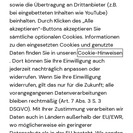
sowie die Übertragung an Drittanbieter (z.B.
Altersvorsorge
bei eingebetteten Inhalten wie YouTube)
beinhalten. Durch Klicken des „Alle
Arbeitskraftabsicherung
Stanislav Novikov
akzeptieren“-Buttons akzeptieren Sie
Sach- und Vermögenssicherung
sämtliche optionalen Cookies. Informationen
Divisional Manager
zu den eingesetzten Cookies und genutzte
in Berlin und Umgebung
Daten finden Sie in unseren
Cookie-Hinweisen
. Dort können Sie Ihre Einwilligung auch
Kurzportrait Stanislav Novikov
jederzeit nachträglich anpassen oder
widerrufen. Wenn Sie Ihre Einwilligung
Ich bin Unternehmer aus Überzeugung. Seit über 13
widerrufen, gilt das nur für die Zukunft; alle
Jahren bin ich in der Finanzberatung tätig und habe mir
vorangegangenen Datenverarbeitungen
Schritt für Schritt eine Führungsrolle aufgebaut, in der ich
bleiben rechtmäßig (Art. 7 Abs. 3 S. 3
heute rund 80 Mitarbeiter in Berlin, Bremen und Dresden
DSGVO). Mit Ihrer Zustimmung verarbeiten wir
verantworte.
Daten auch in Ländern außerhalb der EU/EWR,
Mehr über mich
wo möglicherweise ein geringerer