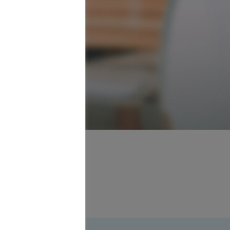
ant
10119 Berlin