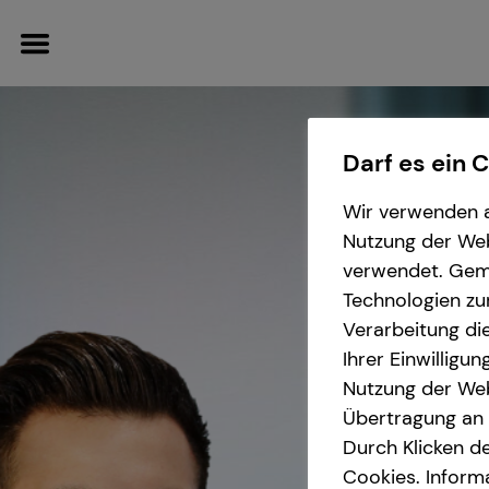
Darf es ein 
Wir verwenden a
Wissenswertes
Nutzung der Webs
verwendet. Gemä
Über mich
Technologien zu
Verarbeitung die
Über tecis
Ihrer Einwilligu
Nutzung der Web
Übertragung an D
Durch Klicken de
Cookies. Inform