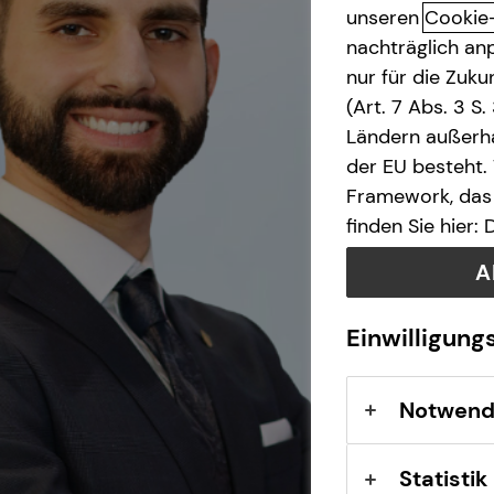
unseren
Cookie
nachträglich anp
nur für die Zuk
(Art. 7 Abs. 3 S
Ländern außerha
der EU besteht.
Framework, das 
finden Sie hier:
A
Einwilligung
Notwend
Statistik