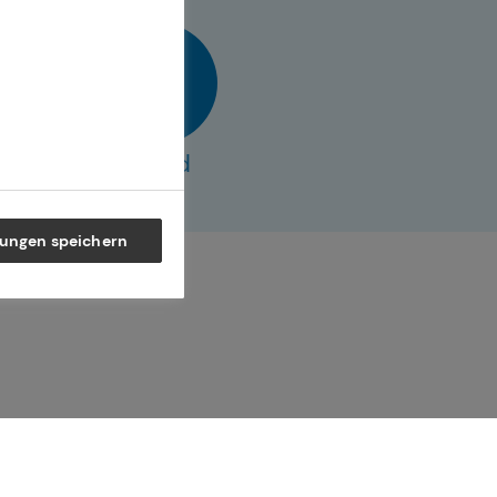
vCard
lungen speichern
ner Generation – und begleiten
 selbstbestimmte Zukunft.