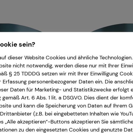
Cookie sein?
uf dieser Website Cookies und ähnliche Technologien. 
ite nicht notwendig, werden diese nur mit Ihrer Einwi
ß § 25 TDDDG setzen wir mit Ihrer Einwilligung Cook
r Erfassung personenbezogener Daten ein. Die anschl
ser Daten für Marketing- und Statistikzwecke erfolgt e
ng gemäß Art. 6 Abs. 1 lit. a DSGVO. Dies dient der kom
site und kann die Speicherung von Daten auf Ihrem G
rittanbieter (z.B. bei eingebetteten Inhalten wie YouT
s „Alle akzeptieren“-Buttons akzeptieren Sie sämtlich
ationen zu den eingesetzten Cookies und genutzte Date