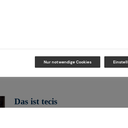
Kontakt
Maps
Nur notwendige Cookies
Einstel
Das ist tecis
Wir sind tecis, die Finanzberatung dei
dich auf deinem Weg in eine finanziell