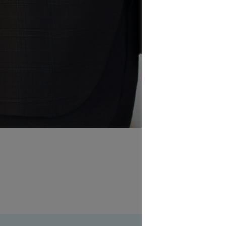
St
in Berlin 