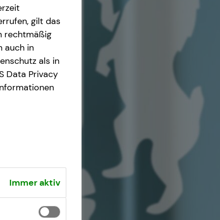
rzeit
rrufen, gilt das
en rechtmäßig
n auch in
nschutz als in
S Data Privacy
Informationen
Immer aktiv