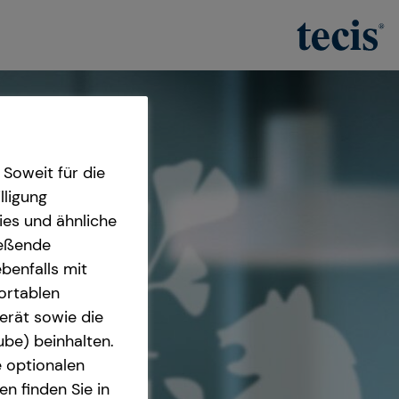
Soweit für die
lligung
ies und ähnliche
ießende
benfalls mit
fortablen
erät sowie die
ube) beinhalten.
e optionalen
n finden Sie in