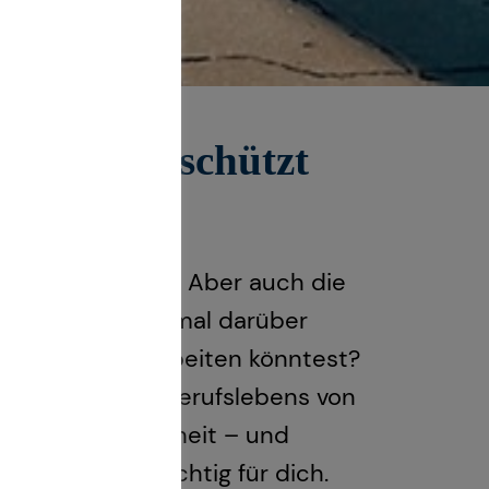
skraft geschützt
 Klingt logisch. Aber auch die
ast du schon einmal darüber
 nicht mehr arbeiten könntest?
t im Laufe ihres Berufslebens von
ne schwere Krankheit – und
bsicherung so wichtig für dich.