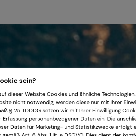
Cookie sein?
uf dieser Website Cookies und ähnliche Technologien. 
ite nicht notwendig, werden diese nur mit Ihrer Einwi
ß § 25 TDDDG setzen wir mit Ihrer Einwilligung Cook
r Erfassung personenbezogener Daten ein. Die anschl
ser Daten für Marketing- und Statistikzwecke erfolgt e
ng gemäß Art. 6 Abs. 1 lit. a DSGVO. Dies dient der kom