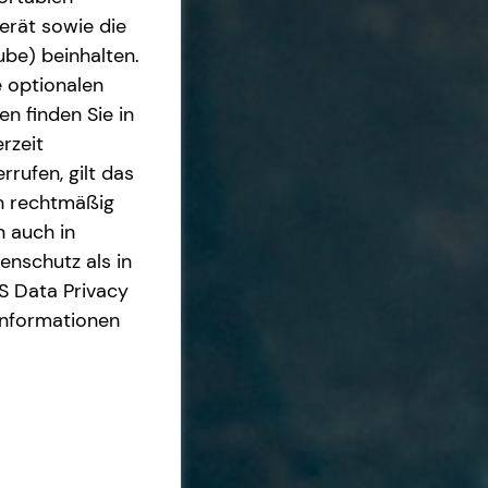
erät sowie die
ube) beinhalten.
e optionalen
n finden Sie in
rzeit
rrufen, gilt das
en rechtmäßig
n auch in
nschutz als in
S Data Privacy
Informationen