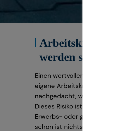
Arbeitskraftabsic
werden sollte
Einen wertvollen Gegenstand, da
eigene Arbeitskraft sollten erw
nachgedacht, was passieren wü
Dieses Risiko ist viel höher, al
Erwerbs- oder gar Berufsunfähig
schon ist nichts mehr, wie es war