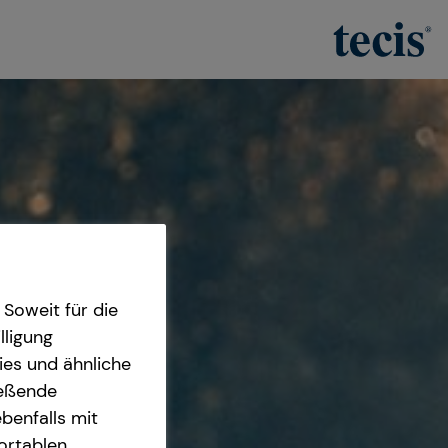
Soweit für die
lligung
ies und ähnliche
ießende
benfalls mit
fortablen