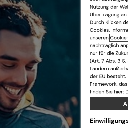
Nutzung der Web
Kapitalanlage Immobilien
Übertragung an D
Durch Klicken de
Betriebliche Altersvorsorge
Cookies. Inform
unseren
Cookie
nachträglich anp
Investment
nur für die Zuk
(Art. 7 Abs. 3 S
Altersvorsorge
Ländern außerha
der EU besteht.
Gewerbliche Versicherungen
Framework, das 
finden Sie hier:
Arbeitskraftabsicherung
A
Kindervorsorge
Einwilligung