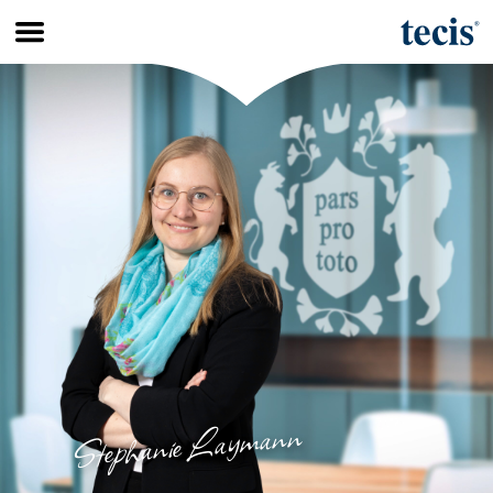
Wissenswertes
Interview
Über mich
Über tecis
Stephanie Laymann