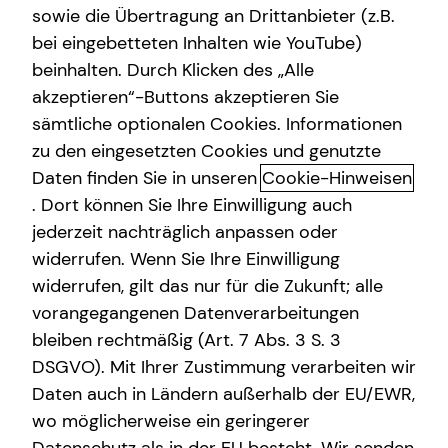
sowie die Übertragung an Drittanbieter (z.B.
bei eingebetteten Inhalten wie YouTube)
Steven Costrau
beinhalten. Durch Klicken des „Alle
Treskowallee 110
akzeptieren“-Buttons akzeptieren Sie
10318 Berlin
sämtliche optionalen Cookies. Informationen
zu den eingesetzten Cookies und genutzte
Erlaubnis nach § 34c GewO​
Daten finden Sie in unseren
Cookie-Hinweisen
. Dort können Sie Ihre Einwilligung auch
Aufsichtsbehörde:
jederzeit nachträglich anpassen oder
Bezirksamt Pankow / Ordnungsamt
widerrufen. Wenn Sie Ihre Einwilligung
Fröbelstr. 17
widerrufen, gilt das nur für die Zukunft; alle
10405 Berlin
vorangegangenen Datenverarbeitungen
bleiben rechtmäßig (Art. 7 Abs. 3 S. 3
Erlaubnis nach § 34d GewO​
DSGVO). Mit Ihrer Zustimmung verarbeiten wir
Daten auch in Ländern außerhalb der EU/EWR,
wo möglicherweise ein geringerer
Aufsichtsbehörde: