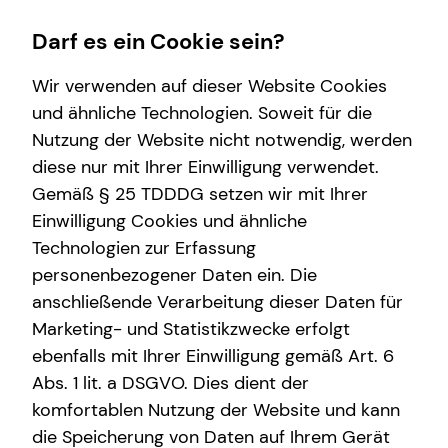
Darf es ein Cookie sein?
Wir verwenden auf dieser Website Cookies
Impressum
und ähnliche Technologien. Soweit für die
Nutzung der Website nicht notwendig, werden
Steven Costrau
Immobilienfinanzierung
Kapitalanlage Immobilien
Service
Wissenswertes
Finanzberatung
diese nur mit Ihrer Einwilligung verwendet.
Gemäß § 25 TDDDG setzen wir mit Ihrer
Überblick
Überblick
Kundenportal
Über mich
Videoberatung
Selbstständiger Repräsentant für die tecis
Einwilligung Cookies und ähnliche
Finanzierungswege
Voraussetzungen
Schadenabwicklung
Über tecis
Spezialisten-Netzwerk
Finanzdienstleistungen AG
Technologien zur Erfassung
Treskowallee 110
personenbezogener Daten ein. Die
Zinsrechner
Podcast
Betriebliche Altersvorsorge
10318 Berlin
anschließende Verarbeitung dieser Daten für
Marketing- und Statistikzwecke erfolgt
Mobil: +49 (152) 09894973
E-Mail:
steven.costrau@tecis.de
ebenfalls mit Ihrer Einwilligung gemäß Art. 6
Abs. 1 lit. a DSGVO. Dies dient der
komfortablen Nutzung der Website und kann
Verantwortlicher im Sinne des § 18 Abs. 2
die Speicherung von Daten auf Ihrem Gerät
MStV