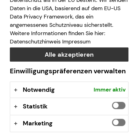
Datenschutz als in der EU besteht. Wir senden
IHK Ostbrandenburg
Daten in die USA, basierend auf dem EU-US
Puschkinstraße 12 b
Data Privacy Framework, das ein
15236 Frankfurt (Oder)
angemessenes Schutzniveau sicherstellt.
Registrierungsnummer: D-3ACL-T2YV9-32
Weitere Informationen finden Sie hier:
Datenschutzhinweis
Impressum
Berufsbezeichnung: Versicherungsvertreter mit Erlaubnis
nach § 34 d Abs. 1 GewO Bundesrepublik Deutschland
Alle akzeptieren
Berufsrechtliche Regelungen: § 34 d Gewerbeordnung
(GewO), §§ 59 – 68 Gesetz über den
Einwilligungspräferenzen verwalten
Versicherungsvertrag (VVG), Verordnung über die
Versicherungsvermittlung und -beratung (VersVermV),
Notwendig
Immer aktiv
abrufbar unter
www.gesetze-im-internet.de
Statistik
Erlaubnis nach § 34f GewO ​
Marketing
Aufsichtsbehörde: