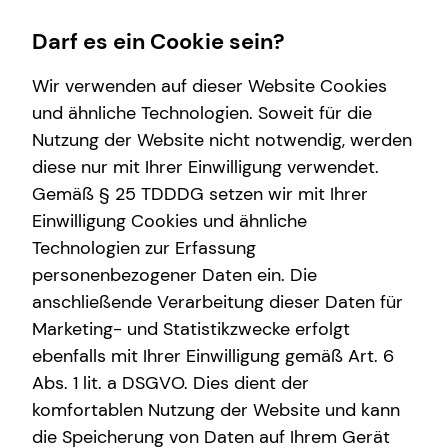
Darf es ein Cookie sein?
Wir verwenden auf dieser Website Cookies
Impressum
und ähnliche Technologien. Soweit für die
Nutzung der Website nicht notwendig, werden
Steven Helmig
Wissenswertes
Service
Finanzberatung
Karriere-Infos
diese nur mit Ihrer Einwilligung verwendet.
Gemäß § 25 TDDDG setzen wir mit Ihrer
Interview
Kundenportal
Videoberatung
Karrierechancen
Selbstständiger Repräsentant für die tecis
Einwilligung Cookies und ähnliche
Über mich
Schadenabwicklung
Spezialisten-Netzwerk
Initiativbewerbung
Finanzdienstleistungen AG
Technologien zur Erfassung
Holzdamm 18
personenbezogener Daten ein. Die
Über tecis
Private Krankenvorsorge
20099 Hamburg
anschließende Verarbeitung dieser Daten für
Immobilienfinanzierung
Marketing- und Statistikzwecke erfolgt
Mobil: +49 (172) 3730282
Telefon: +49 (172) 3730282
ebenfalls mit Ihrer Einwilligung gemäß Art. 6
Betriebliche Altersvorsorge
E-Mail:
steven.helmig@tecis.de
Abs. 1 lit. a DSGVO. Dies dient der
Investment
komfortablen Nutzung der Website und kann
Verantwortlicher im Sinne des § 18 Abs. 2
die Speicherung von Daten auf Ihrem Gerät
Kapitalanlage Immobilien