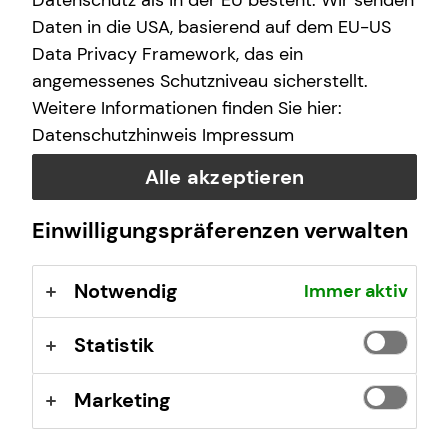
Datenschutz als in der EU besteht. Wir senden
Berufsrechtliche Regelungen: § 34 d Gewerbeordnung
Daten in die USA, basierend auf dem EU-US
(GewO), §§ 59 – 68 Gesetz über den
Data Privacy Framework, das ein
Versicherungsvertrag (VVG), Verordnung über die
angemessenes Schutzniveau sicherstellt.
Versicherungsvermittlung und -beratung (VersVermV),
Weitere Informationen finden Sie hier:
abrufbar unter
www.gesetze-im-internet.de
Datenschutzhinweis
Impressum
Erlaubnis nach § 34f GewO ​
Alle akzeptieren
Einwilligungspräferenzen verwalten
Aufsichtsbehörde:
IHK zu Lübeck
Notwendig
Immer aktiv
Fackenburger Allee 2
23554 Lübeck
Statistik
Registrierungsnummer: D-F-150-35QV-32
Marketing
Berufsbezeichnung: Finanzanlagenvermittler nach § 34f
Abs. 1 Satz 1 Nr. 1 GewO Bundesrepublik Deutschland