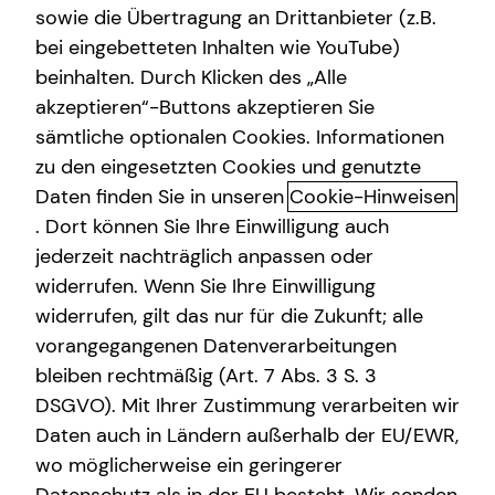
MStV
sowie die Übertragung an Drittanbieter (z.B.
Altersvorsorge
bei eingebetteten Inhalten wie YouTube)
beinhalten. Durch Klicken des „Alle
Steven Helmig
Gewerbliche Versicherungen
akzeptieren“-Buttons akzeptieren Sie
Holzdamm 18
Arbeitskraftabsicherung
sämtliche optionalen Cookies. Informationen
20099 Hamburg
zu den eingesetzten Cookies und genutzte
Kindervorsorge
Daten finden Sie in unseren
Cookie-Hinweisen
Erlaubnis nach § 34d GewO​
Sach- und Vermögenssicherung
. Dort können Sie Ihre Einwilligung auch
jederzeit nachträglich anpassen oder
Aufsichtsbehörde:
Expat
widerrufen. Wenn Sie Ihre Einwilligung
IHK zu Lübeck
widerrufen, gilt das nur für die Zukunft; alle
Fackenburger Allee 2
vorangegangenen Datenverarbeitungen
23554 Lübeck
bleiben rechtmäßig (Art. 7 Abs. 3 S. 3
DSGVO). Mit Ihrer Zustimmung verarbeiten wir
Registrierungsnummer: D-1JMJ-PJRZY-40
Daten auch in Ländern außerhalb der EU/EWR,
Berufsbezeichnung: Versicherungsvertreter mit Erlaubnis
wo möglicherweise ein geringerer
nach § 34 d Abs. 1 GewO Bundesrepublik Deutschland