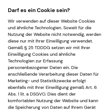
Darf es ein Cookie sein?
Wir verwenden auf dieser Website Cookies
und ähnliche Technologien. Soweit für die
Nutzung der Website nicht notwendig, werden
Wissenswertes
Finanzberatung
Karriere
Service
diese nur mit Ihrer Einwilligung verwendet.
Gemäß § 25 TDDDG setzen wir mit Ihrer
Interview
Immobilienfinanzierung
Karrierechancen
Kundenportal
Einwilligung Cookies und ähnliche
Über mich
Investment
Trainee
Schadenabwicklung
Technologien zur Erfassung
personenbezogener Daten ein. Die
Über tecis
Altersvorsorge
Praktikum
anschließende Verarbeitung dieser Daten für
Podcast
Marketing- und Statistikzwecke erfolgt
ebenfalls mit Ihrer Einwilligung gemäß Art. 6
teamzukunft
Abs. 1 lit. a DSGVO. Dies dient der
Stjepan Filipovic
komfortablen Nutzung der Website und kann
die Speicherung von Daten auf Ihrem Gerät