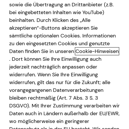
sowie die Übertragung an Drittanbieter (z.B.
bei eingebetteten Inhalten wie YouTube)
beinhalten. Durch Klicken des „Alle
akzeptieren“-Buttons akzeptieren Sie
Interview mit Stjepan Filipovic
sämtliche optionalen Cookies. Informationen
zu den eingesetzten Cookies und genutzte
Daten finden Sie in unseren
Cookie-Hinweisen
Seit wann bist du schon bei tecis?
. Dort können Sie Ihre Einwilligung auch
jederzeit nachträglich anpassen oder
widerrufen. Wenn Sie Ihre Einwilligung
Welchen Beruf hattest du, bevor du zu tecis
Seit dem 01.06.2003
gekommen bist?
widerrufen, gilt das nur für die Zukunft; alle
vorangegangenen Datenverarbeitungen
bleiben rechtmäßig (Art. 7 Abs. 3 S. 3
Warum hast du dich für eine Tätigkeit bei tecis
Erstes Semester Wirtschaftsinformatik
DSGVO). Mit Ihrer Zustimmung verarbeiten wir
entschieden?
Daten auch in Ländern außerhalb der EU/EWR,
wo möglicherweise ein geringerer
Was war dein schönstes oder emotionalstes
Schon als Jugendlicher habe ich mich für Börse