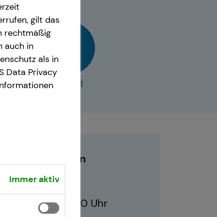
rzeit
rrufen, gilt das
en rechtmäßig
n auch in
nschutz als in
S Data Privacy
vCard
Informationen
Geschäftszeiten
Immer aktiv
10:00 - 21:00 Uhr