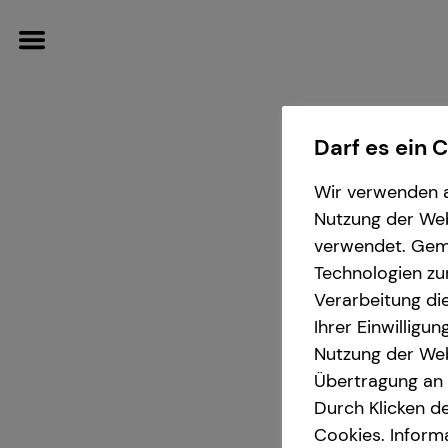
Darf es ein 
Wir verwenden a
Wissenswertes
Nutzung der Webs
verwendet. Gemä
Über mich
Technologien zu
Verarbeitung die
Über tecis
Ihrer Einwilligu
Sv
Nutzung der Web
Übertragung an D
in Heidel
Durch Klicken de
Cookies. Inform