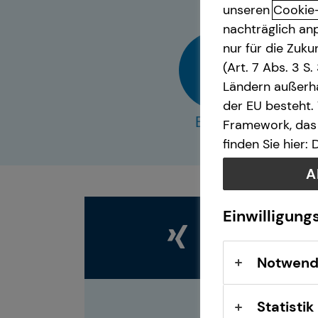
unseren
Cookie
nachträglich anp
nur für die Zuk
(Art. 7 Abs. 3 S
Ländern außerha
der EU besteht.
E-Mail
Framework, das 
finden Sie hier:
A
Einwilligung
Notwend
Statistik