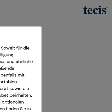
Soweit für die
lligung
ies und ähnliche
ießende
benfalls mit
fortablen
ter
erät sowie die
ube) beinhalten.
7 Heidelberg
e optionalen
n finden Sie in