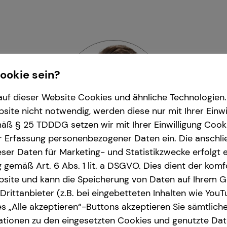
Cookie sein?
uf dieser Website Cookies und ähnliche Technologien. 
ite nicht notwendig, werden diese nur mit Ihrer Einwi
ß § 25 TDDDG setzen wir mit Ihrer Einwilligung Cook
r Erfassung personenbezogener Daten ein. Die anschl
ser Daten für Marketing- und Statistikzwecke erfolgt e
ng gemäß Art. 6 Abs. 1 lit. a DSGVO. Dies dient der kom
en Stahl
| Repräsentanzlei
site und kann die Speicherung von Daten auf Ihrem G
rittanbieter (z.B. bei eingebetteten Inhalten wie YouT
berg und Umgebung
| Hauptstraße 176 | 6911
s „Alle akzeptieren“-Buttons akzeptieren Sie sämtlich
ationen zu den eingesetzten Cookies und genutzte Date