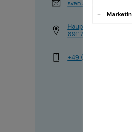
sven.stahl1@tecis.de
Marketin
Hauptstraße 176
69117 Heidelberg
+49 (152) 33517753