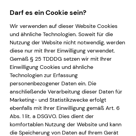
Darf es ein Cookie sein?
Wir verwenden auf dieser Website Cookies
Impressum
und ähnliche Technologien. Soweit für die
Nutzung der Website nicht notwendig, werden
Thomas Eden
Wissenswertes
diese nur mit Ihrer Einwilligung verwendet.
Gemäß § 25 TDDDG setzen wir mit Ihrer
Über mich
Selbstständiger Repräsentant für die tecis
Einwilligung Cookies und ähnliche
Über tecis
Finanzdienstleistungen AG
Technologien zur Erfassung
Am Stadtpark 35
personenbezogener Daten ein. Die
26871 Papenburg
anschließende Verarbeitung dieser Daten für
Marketing- und Statistikzwecke erfolgt
Telefon: +49 (177) 3955599
Mobil: +49 (4961) 918813
ebenfalls mit Ihrer Einwilligung gemäß Art. 6
E-Mail:
thomas.eden@tecis.de
Abs. 1 lit. a DSGVO. Dies dient der
komfortablen Nutzung der Website und kann
Verantwortlicher im Sinne des § 18 Abs. 2
die Speicherung von Daten auf Ihrem Gerät