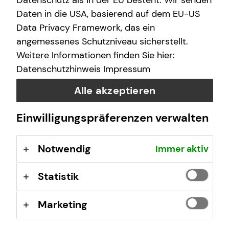
Datenschutz als in der EU besteht. Wir senden
Berufsrechtliche Regelungen: § 34 d Gewerbeordnung
Daten in die USA, basierend auf dem EU-US
(GewO), §§ 59 – 68 Gesetz über den
Data Privacy Framework, das ein
Versicherungsvertrag (VVG), Verordnung über die
angemessenes Schutzniveau sicherstellt.
Versicherungsvermittlung und -beratung (VersVermV),
Weitere Informationen finden Sie hier:
abrufbar unter
www.gesetze-im-internet.de
Datenschutzhinweis
Impressum
Erlaubnis nach § 34f GewO ​
Alle akzeptieren
Einwilligungspräferenzen verwalten
Aufsichtsbehörde:
IHK für Ostfriesland und Papenburg
Notwendig
Immer aktiv
Ringstraße 4
26721 Emden
Statistik
Registrierungsnummer: D-F-121-N111-97
Marketing
Berufsbezeichnung: Finanzanlagenvermittler nach § 34f
Abs. 1 Satz 1 Nr. 1 GewO Bundesrepublik Deutschland