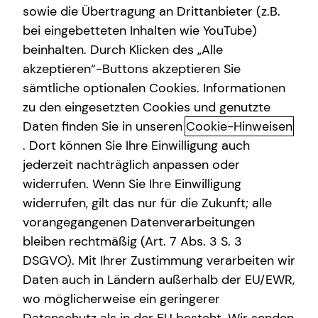
MStV
sowie die Übertragung an Drittanbieter (z.B.
bei eingebetteten Inhalten wie YouTube)
beinhalten. Durch Klicken des „Alle
Thomas Eden
akzeptieren“-Buttons akzeptieren Sie
Am Stadtpark 35
sämtliche optionalen Cookies. Informationen
26871 Papenburg
zu den eingesetzten Cookies und genutzte
Daten finden Sie in unseren
Cookie-Hinweisen
Erlaubnis nach § 34d GewO​
. Dort können Sie Ihre Einwilligung auch
jederzeit nachträglich anpassen oder
Aufsichtsbehörde:
widerrufen. Wenn Sie Ihre Einwilligung
IHK für Ostfriesland und Papenburg
widerrufen, gilt das nur für die Zukunft; alle
Ringstraße 4
vorangegangenen Datenverarbeitungen
26721 Emden
bleiben rechtmäßig (Art. 7 Abs. 3 S. 3
DSGVO). Mit Ihrer Zustimmung verarbeiten wir
Registrierungsnummer: D-AH43-0HPUI-79
Daten auch in Ländern außerhalb der EU/EWR,
Berufsbezeichnung: Versicherungsvertreter mit Erlaubnis
wo möglicherweise ein geringerer
nach § 34 d Abs. 1 GewO Bundesrepublik Deutschland