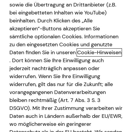
sowie die Übertragung an Drittanbieter (z.B.
bei eingebetteten Inhalten wie YouTube)
Thomas Rösler
beinhalten. Durch Klicken des „Alle
Am Sportpark 14
akzeptieren“-Buttons akzeptieren Sie
82008 Unterhaching
sämtliche optionalen Cookies. Informationen
zu den eingesetzten Cookies und genutzte
Erlaubnis nach § 34d GewO​
Daten finden Sie in unseren
Cookie-Hinweisen
. Dort können Sie Ihre Einwilligung auch
Aufsichtsbehörde:
jederzeit nachträglich anpassen oder
IHK für München und Oberbayern
widerrufen. Wenn Sie Ihre Einwilligung
Max-Joseph-Straße 2
widerrufen, gilt das nur für die Zukunft; alle
80333 München
vorangegangenen Datenverarbeitungen
bleiben rechtmäßig (Art. 7 Abs. 3 S. 3
Registrierungsnummer: D-SP79-K8G7J-96
DSGVO). Mit Ihrer Zustimmung verarbeiten wir
Berufsbezeichnung: Versicherungsvertreter mit Erlaubnis
Daten auch in Ländern außerhalb der EU/EWR,
nach § 34 d Abs. 1 GewO Bundesrepublik Deutschland
wo möglicherweise ein geringerer
Berufsrechtliche Regelungen: § 34 d Gewerbeordnung