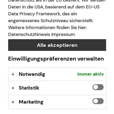
Datenschutz als in der EU besteht. Wir senden
(GewO), §§ 59 – 68 Gesetz über den
Daten in die USA, basierend auf dem EU-US
Versicherungsvertrag (VVG), Verordnung über die
Data Privacy Framework, das ein
Versicherungsvermittlung und -beratung (VersVermV),
angemessenes Schutzniveau sicherstellt.
abrufbar unter
www.gesetze-im-internet.de
Weitere Informationen finden Sie hier:
Datenschutzhinweis
Impressum
Erlaubnis nach § 34f GewO ​
Alle akzeptieren
Aufsichtsbehörde:
Einwilligungspräferenzen verwalten
IHK für München und Oberbayern
Max-Joseph-Straße 2
Notwendig
Immer aktiv
80333 München
Registrierungsnummer: D-F-155-NLE2-40
Statistik
Berufsbezeichnung: Finanzanlagenvermittler nach § 34f
Marketing
Abs. 1 Satz 1 Nr. 1 GewO Bundesrepublik Deutschland
Berufsrechtliche Regelungen: § 34 f Gewerbeordnung