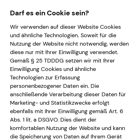
Darf es ein Cookie sein?
Wir verwenden auf dieser Website Cookies
Impressum
und ähnliche Technologien. Soweit für die
Nutzung der Website nicht notwendig, werden
Thomas Rösler
Private Krankenversicherung
Wissenswertes
Finanzberatung
Service
diese nur mit Ihrer Einwilligung verwendet.
Gemäß § 25 TDDDG setzen wir mit Ihrer
Überblick
Über mich
Spezialisten-Netzwerk
Kundenportal
Selbstständiger Repräsentant für die tecis
Einwilligung Cookies und ähnliche
Krankenzusatzversicherung
Über tecis
Investment
Schadenabwicklung
Finanzdienstleistungen AG
Technologien zur Erfassung
Am Sportpark 14
personenbezogener Daten ein. Die
Private Pflegezusatzversicherung
Podcast
Kapitalanlage Immobilien
82008 Unterhaching
anschließende Verarbeitung dieser Daten für
Betriebliche Krankenversicherung
teamzukunft
Marketing- und Statistikzwecke erfolgt
Mobil: +49 (152) 54181143
E-Mail:
thomas.roesler@tecis.de
ebenfalls mit Ihrer Einwilligung gemäß Art. 6
Abs. 1 lit. a DSGVO. Dies dient der
komfortablen Nutzung der Website und kann
Verantwortlicher im Sinne des § 18 Abs. 2
die Speicherung von Daten auf Ihrem Gerät
MStV