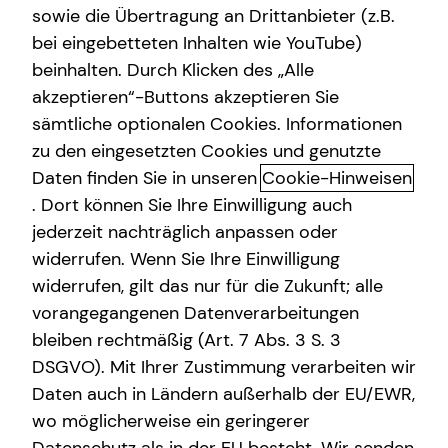
sowie die Übertragung an Drittanbieter (z.B.
bei eingebetteten Inhalten wie YouTube)
+49 (160) 97794274
beinhalten. Durch Klicken des „Alle
akzeptieren“-Buttons akzeptieren Sie
sämtliche optionalen Cookies. Informationen
zu den eingesetzten Cookies und genutzte
Daten finden Sie in unseren
Cookie-Hinweisen
. Dort können Sie Ihre Einwilligung auch
jederzeit nachträglich anpassen oder
Geschäftszeiten
widerrufen. Wenn Sie Ihre Einwilligung
widerrufen, gilt das nur für die Zukunft; alle
Montag
10:00 - 15:00 Uhr
vorangegangenen Datenverarbeitungen
bleiben rechtmäßig (Art. 7 Abs. 3 S. 3
Dienstag
09:00 - 15:00 Uhr
DSGVO). Mit Ihrer Zustimmung verarbeiten wir
Mittwoch
10:00 - 21:00 Uhr
Daten auch in Ländern außerhalb der EU/EWR,
wo möglicherweise ein geringerer
Donnerstag
09:00 - 21:00 Uhr