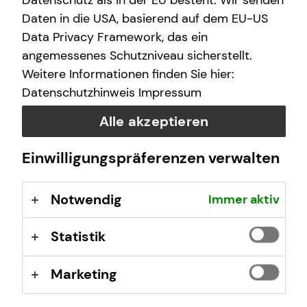
Datenschutz als in der EU besteht. Wir senden
Freitag
10:00 - 20:00 Uhr
Daten in die USA, basierend auf dem EU-US
Data Privacy Framework, das ein
angemessenes Schutzniveau sicherstellt.
Selbstverständlich sind auch Termine außerhalb
Weitere Informationen finden Sie hier:
dieser Geschäftszeiten auf Anfrage möglich.
Datenschutzhinweis
Impressum
Alle akzeptieren
Einwilligungspräferenzen verwalten
Kontaktformular
Notwendig
Immer aktiv
Statistik
Marketing
Thomas W. Schmidt