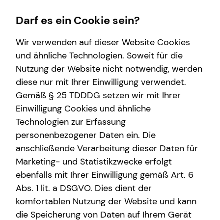
Darf es ein Cookie sein?
Wir verwenden auf dieser Website Cookies
Thomas W. Schmidt
General Sales Manager
und ähnliche Technologien. Soweit für die
Nutzung der Website nicht notwendig, werden
Kapitalanlage Immobilien
Wissenswertes
Finanzberatung
diese nur mit Ihrer Einwilligung verwendet.
Gemäß § 25 TDDDG setzen wir mit Ihrer
Überblick
Über tecis
Immobilienfinanzierung
Einwilligung Cookies und ähnliche
Voraussetzungen
Investment
E-Mail
Anruf
Maps
vCard
Technologien zur Erfassung
personenbezogener Daten ein. Die
Steuerliche Vorteile
anschließende Verarbeitung dieser Daten für
Marketing- und Statistikzwecke erfolgt
ebenfalls mit Ihrer Einwilligung gemäß Art. 6
thomas.schmidt@tecis.de
Abs. 1 lit. a DSGVO. Dies dient der
komfortablen Nutzung der Website und kann
Knaackstraße 86
die Speicherung von Daten auf Ihrem Gerät
10435 Berlin