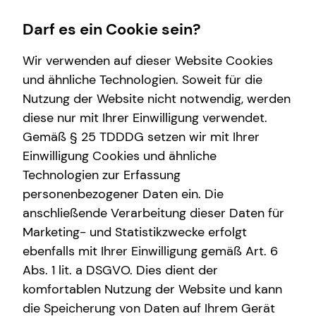
Darf es ein Cookie sein?
Wir verwenden auf dieser Website Cookies
und ähnliche Technologien. Soweit für die
Nutzung der Website nicht notwendig, werden
Wissenswertes
Private Krankenversicherung
Gewerbliche Versicherungen
Service
Finanzberatung
diese nur mit Ihrer Einwilligung verwendet.
Gemäß § 25 TDDDG setzen wir mit Ihrer
Über tecis
Überblick
Überblick
Kundenportal
Videoberatung
Einwilligung Cookies und ähnliche
Krankenzusatzversicherung
Betriebshaftpflichtversicherung
Schadenabwicklung
Spezialisten-Netzwerk
Technologien zur Erfassung
personenbezogener Daten ein. Die
Private Pflegezusatzversicherung
Geschäftsinhaltsversicherung
Betriebliche Altersvorsorge
anschließende Verarbeitung dieser Daten für
Rechtsschutzversicherung
Investment
Marketing- und Statistikzwecke erfolgt
ebenfalls mit Ihrer Einwilligung gemäß Art. 6
Cyberversicherung
Kapitalanlage Immobilien
Thomas Wagenstetter
Abs. 1 lit. a DSGVO. Dies dient der
D&O-Versicherung
Altersvorsorge
komfortablen Nutzung der Website und kann
die Speicherung von Daten auf Ihrem Gerät
Arbeitskraftabsicherung