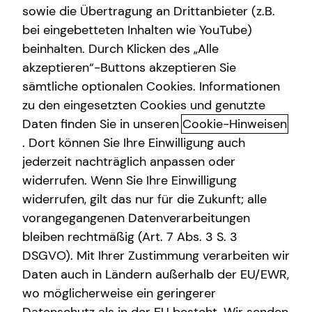
sowie die Übertragung an Drittanbieter (z.B.
Kindervorsorge
bei eingebetteten Inhalten wie YouTube)
beinhalten. Durch Klicken des „Alle
Sach- und Vermögenssicherung
Thomas Wagenstetter
akzeptieren“-Buttons akzeptieren Sie
Immobilienfinanzierung
sämtliche optionalen Cookies. Informationen
Senior Sales Manager
zu den eingesetzten Cookies und genutzte
Expat
in Unterhaching und Umgebung
Daten finden Sie in unseren
Cookie-Hinweisen
. Dort können Sie Ihre Einwilligung auch
jederzeit nachträglich anpassen oder
widerrufen. Wenn Sie Ihre Einwilligung
widerrufen, gilt das nur für die Zukunft; alle
vorangegangenen Datenverarbeitungen
bleiben rechtmäßig (Art. 7 Abs. 3 S. 3
DSGVO). Mit Ihrer Zustimmung verarbeiten wir
Daten auch in Ländern außerhalb der EU/EWR,
wo möglicherweise ein geringerer