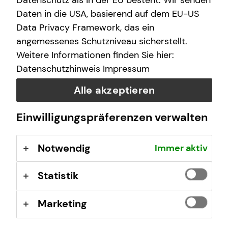
Datenschutz als in der EU besteht. Wir senden
Daten in die USA, basierend auf dem EU-US
Data Privacy Framework, das ein
Das ist tecis
angemessenes Schutzniveau sicherstellt.
Weitere Informationen finden Sie hier:
Wir sind tecis, die Finanzberatung deiner Generation –
Datenschutzhinweis
Impressum
und begleiten dich auf deinem Weg in eine finanziell
selbstbestimmte Zukunft.
Alle akzeptieren
Einwilligungspräferenzen verwalten
Mehr erfahren
Notwendig
Immer aktiv
Statistik
Marketing
Thomas Wagenstetter
Am Sportpark 14