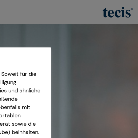
Soweit für die
lligung
ies und ähnliche
ießende
benfalls mit
fortablen
erät sowie die
ube) beinhalten.