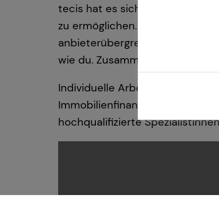
tecis hat es sich zur Aufgabe g
zu ermöglichen. Mit höchster Pr
anbieterübergreifenden Produkta
wie du. Zusammen sind wir tea
Individuelle Arbeitskraftabsiche
Immobilienfinanzierung und Kap
hochqualifizierte Spezialistinne