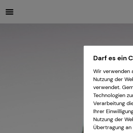
Darf es ein 
Wissenswertes
Finanzberatung
Karriere-Infos
Wir verwenden a
Nutzung der Webs
Über tecis
Spezialisten-Netzwerk
Karrierechancen
verwendet. Gemä
Technologien zu
teamzukunft
Immobilienfinanzierung
Verarbeitung die
Ihrer Einwilligu
Investment
Nutzung der Web
Übertragung an D
Arbeitskraftabsicherung