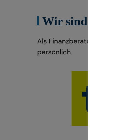
Wir sind teamzuku
Als Finanzberatung deiner Gene
persönlich.