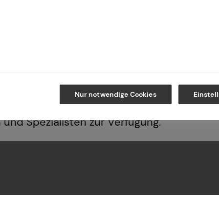
emacht, den nachfolgenden Generationen ein
ofessionalität, einer hohen Produktvielfalt 
uswahlprozess, erarbeiten wir passende Lös
mzukunft.
rung, betriebliche Altersvorsorge, Investmen
Nur notwendige Cookies
Einstel
italanlageimmobilien – für jeden Beratungsb
n und Spezialisten zur Verfügung.