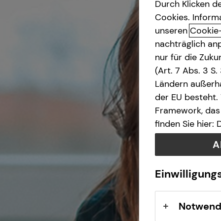
Durch Klicken de
Cookies. Inform
unseren
Cookie
nachträglich anp
nur für die Zuk
(Art. 7 Abs. 3 S
Ländern außerha
der EU besteht.
Framework, das 
finden Sie hier:
A
Einwilligung
Notwend