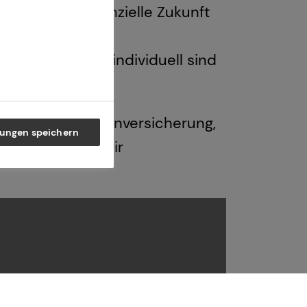
e bessere finanzielle Zukunft
und einem
ungen, die so individuell sind
t, private Krankenversicherung,
lungen speichern
ereich stehen dir