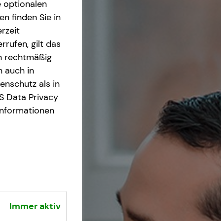
e optionalen
n finden Sie in
rzeit
rrufen, gilt das
en rechtmäßig
n auch in
nschutz als in
S Data Privacy
Informationen
Immer aktiv