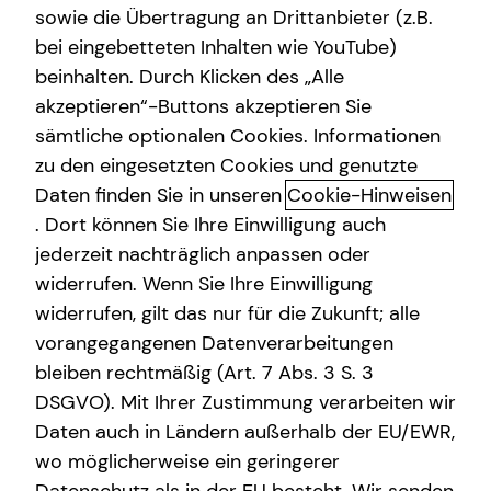
sowie die Übertragung an Drittanbieter (z.B.
Betriebliche Altersvorsorge
bei eingebetteten Inhalten wie YouTube)
beinhalten. Durch Klicken des „Alle
Gewerbliche Versicherungen
akzeptieren“-Buttons akzeptieren Sie
Gewerbliche Versicherungen:
Arbeitskraftabsicherung
sämtliche optionalen Cookies. Informationen
Individuelle Lösungen für Ihr
zu den eingesetzten Cookies und genutzte
Kindervorsorge
Unternehmen
Daten finden Sie in unseren
Cookie-Hinweisen
Sach- und Vermögenssicherung
. Dort können Sie Ihre Einwilligung auch
Ob Kleinstunternehmen, freiberuflich tätige Person,
jederzeit nachträglich anpassen oder
Expat
Mittelstand oder Großunternehmen: Ihr eigenes
widerrufen. Wenn Sie Ihre Einwilligung
Unternehmen soll zu jedem Zeitpunkt auf sicheren Beinen
widerrufen, gilt das nur für die Zukunft; alle
stehen. Gewerbliche Versicherungen spielen hierbei eine
vorangegangenen Datenverarbeitungen
wichtige Rolle. Gemeinsam mit unseren Spezialistinnen
bleiben rechtmäßig (Art. 7 Abs. 3 S. 3
und Spezialisten für gewerbliche Versicherungen finden
DSGVO). Mit Ihrer Zustimmung verarbeiten wir
wir schnell und passgenau branchenspezifische und
Daten auch in Ländern außerhalb der EU/EWR,
ganzheitliche Lösungen für Ihr Unternehmen. Mithilfe
wo möglicherweise ein geringerer
unseres breiten Produktportfolios und ausgewählten