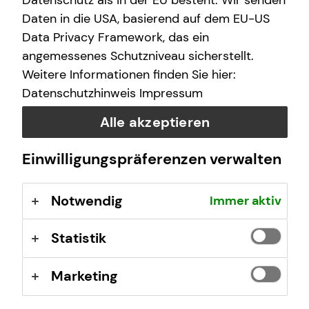
Datenschutz als in der EU besteht. Wir senden
Partnern finden wir das passende Angebot für Sie und Ihr
Unternehmen – persönlich, nachhaltig und individuell.
Daten in die USA, basierend auf dem EU-US
Data Privacy Framework, das ein
angemessenes Schutzniveau sicherstellt.
Die passende Lösung für Ihr Unternehmen
Weitere Informationen finden Sie hier:
Wir sichern mit unseren Partnerunternehmen Ihre
Datenschutzhinweis
Impressum
unternehmerischen Risiken individuell ab. Sie erhalten
Alle akzeptieren
einen spezifisch auf Ihr Unternehmen abgestimmten
Versicherungsschutz. Ihr Gewerbe und Ihr Vermögen vor
unvorhergesehenen Ereignissen optimal zu schützen, ist
Einwilligungspräferenzen verwalten
unsere Mission.
Notwendig
Immer aktiv
Statistik
Marketing