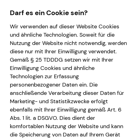
Darf es ein Cookie sein?
Wir verwenden auf dieser Website Cookies
und ähnliche Technologien. Soweit für die
Nutzung der Website nicht notwendig, werden
Karriere
Finanzberatung
Wissenswertes
Service
diese nur mit Ihrer Einwilligung verwendet.
Gemäß § 25 TDDDG setzen wir mit Ihrer
Karrierechancen
Altersvorsorge
Über mich
Kundenportal
Einwilligung Cookies und ähnliche
Ausbildung
Investment
Über tecis
Schadenabwicklung
Technologien zur Erfassung
personenbezogener Daten ein. Die
Trainee
Kapitalanlage Immobilien
Podcast
anschließende Verarbeitung dieser Daten für
Praktikum
Immobilienfinanzierung
teamzukunft
Marketing- und Statistikzwecke erfolgt
ebenfalls mit Ihrer Einwilligung gemäß Art. 6
Teamassistenz
Spezialisten-Netzwerk
Interview
Abs. 1 lit. a DSGVO. Dies dient der
Direkteinstieg
Videoberatung
komfortablen Nutzung der Website und kann
die Speicherung von Daten auf Ihrem Gerät
Private Krankenvorsorge