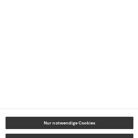
Impressum
Datenschutz
Cookie-Einstellungen
Beschwerdedialog
Offenlegung von Nachhaltigkeitsthemen
Transparenzhinweis BFSG
www.tecis.de
Nur notwendige Cookies