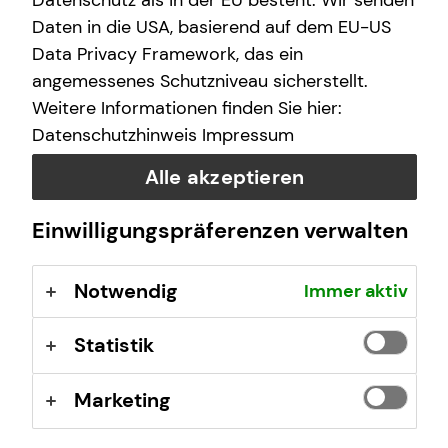
Datenschutz als in der EU besteht. Wir senden
Unsere persönlichen Ziele aus einer finanziellen
Daten in die USA, basierend auf dem EU-US
Perspektive konkret auszugestalten und zu
Data Privacy Framework, das ein
erreichen
angemessenes Schutzniveau sicherstellt.
Erspartes geschickt zu nutzen, sodass wir stetig
Weitere Informationen finden Sie hier:
Vermögen aufbauen können
Datenschutzhinweis
Impressum
Den Risiken des Lebens vorzubeugen und eine
Alle akzeptieren
langfristige Sicherheit erreichen
Einwilligungspräferenzen verwalten
Mein Job ist es, Dir dabei zu helfen!
Ich biete Dir:
Notwendig
Immer aktiv
individuelle Lösungen, die auf Deine persönlichen
Wünsche und Bedürfnisse abgestimmt sind
Statistik
einen investmentbasierten Beratungsansatz, damit
Marketing
Du auch in der aktuellen Niedrigzinsphase gute
Renditen erzielen kannst