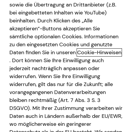
sowie die Übertragung an Drittanbieter (z.B.
bei eingebetteten Inhalten wie YouTube)
beinhalten. Durch Klicken des „Alle
akzeptieren“-Buttons akzeptieren Sie
Tim Nasser kennenlernen in Köln
sämtliche optionalen Cookies. Informationen
zu den eingesetzten Cookies und genutzte
Köln, Düsseldorf und Frankfurt a.M. ...
Daten finden Sie in unseren
Cookie-Hinweisen
Schön, dass DU hier gelandet bist!
. Dort können Sie Ihre Einwilligung auch
jederzeit nachträglich anpassen oder
Das Thema Finanzen kann immer wieder zu
widerrufen. Wenn Sie Ihre Einwilligung
Kopfschmerzen führen. Wir alle wissen jedoch, dass wir
widerrufen, gilt das nur für die Zukunft; alle
uns früher oder später mit dem Thema
vorangegangenen Datenverarbeitungen
auseinandersetzen müssen. Warum? Damit wir unsere
Ziele & Wünsche kurz- und langfristig erreichen können.
bleiben rechtmäßig (Art. 7 Abs. 3 S. 3
DSGVO). Mit Ihrer Zustimmung verarbeiten wir
Eine geschickte Planung kann uns dabei helfen:
Daten auch in Ländern außerhalb der EU/EWR,
Früher in die eigenen 4 Wände zu gelangen
wo möglicherweise ein geringerer