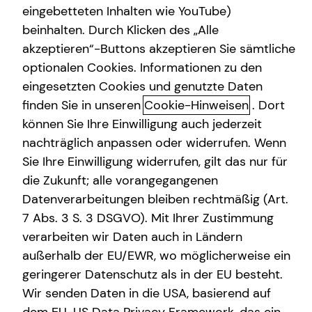
Kontaktübersicht
eingebetteten Inhalten wie YouTube)
Altersvorsorge
beinhalten. Durch Klicken des „Alle
akzeptieren“-Buttons akzeptieren Sie sämtliche
Gewerbliche Versicherungen
Zeitrahmen
optionalen Cookies. Informationen zu den
Arbeitskraftabsicherung
eingesetzten Cookies und genutzte Daten
finden Sie in unseren
Cookie-Hinweisen
. Dort
Kindervorsorge
E-Mail
können Sie Ihre Einwilligung auch jederzeit
Sach- und Vermögenssicherung
nachträglich anpassen oder widerrufen. Wenn
Sie Ihre Einwilligung widerrufen, gilt das nur für
Expat
Bitte wählen Sie unter den folgenden freien Terminen
die Zukunft; alle vorangegangenen
aus
Datenverarbeitungen bleiben rechtmäßig (Art.
Fr
Sa
So
7 Abs. 3 S. 3 DSGVO). Mit Ihrer Zustimmung
verarbeiten wir Daten auch in Ländern
07. Aug 26
08. Aug 26
09. Aug 26
außerhalb der EU/EWR, wo möglicherweise ein
geringerer Datenschutz als in der EU besteht.
Wir senden Daten in die USA, basierend auf
Keine
Keine
Keine