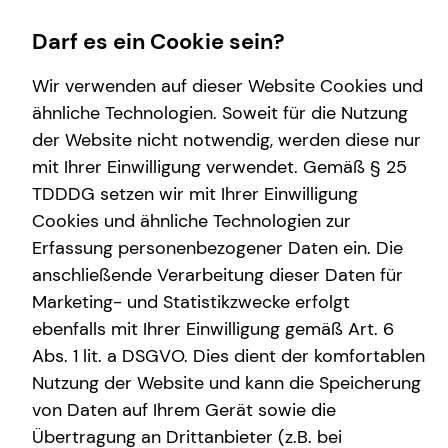
Darf es ein Cookie sein?
Wir verwenden auf dieser Website Cookies und
Timon Schulz
Branch Manager
ähnliche Technologien. Soweit für die Nutzung
der Website nicht notwendig, werden diese nur
Wissenswertes
Finanzberatung
Karriere-Infos
Service
mit Ihrer Einwilligung verwendet. Gemäß § 25
TDDDG setzen wir mit Ihrer Einwilligung
Online-Terminbuchung
Über mich
Videoberatung
Karrierechancen
Kundenportal
Cookies und ähnliche Technologien zur
Über tecis
Spezialisten-Netzwerk
Initiativbewerbung
Schadenabwicklung
Erfassung personenbezogener Daten ein. Die
Wähle hier direkt deinen persönlichen Terminwunsch.
Nach der Auswahl des Zeitrahmens werden dir freie
anschließende Verarbeitung dieser Daten für
Podcast
Private Krankenvorsorge
kurzfristige Terminmöglichkeiten angeboten.
Marketing- und Statistikzwecke erfolgt
teamzukunft
Immobilienfinanzierung
ebenfalls mit Ihrer Einwilligung gemäß Art. 6
Sollte dir keiner der Termine zusagen, oder der
Abs. 1 lit. a DSGVO. Dies dient der komfortablen
Interview
Betriebliche Altersvorsorge
Zeitrahmen nicht absehbar sein, nimm zur persönlichen
Nutzung der Website und kann die Speicherung
Absprache gerne direkt Kontakt auf.
Investment
von Daten auf Ihrem Gerät sowie die
Übertragung an Drittanbieter (z.B. bei
Kapitalanlage Immobilien