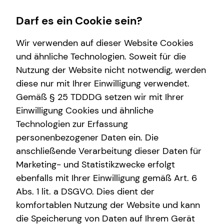
Darf es ein Cookie sein?
Wir verwenden auf dieser Website Cookies
und ähnliche Technologien. Soweit für die
Nutzung der Website nicht notwendig, werden
Wissenswertes
Finanzberatung
Service
Karriere-Infos
diese nur mit Ihrer Einwilligung verwendet.
Gemäß § 25 TDDDG setzen wir mit Ihrer
Über mich
Spezialisten-Netzwerk
Kundenportal
Karrierechancen
Einwilligung Cookies und ähnliche
Interview
Schadenabwicklung
Technologien zur Erfassung
personenbezogener Daten ein. Die
Über tecis
anschließende Verarbeitung dieser Daten für
teamzukunft
Marketing- und Statistikzwecke erfolgt
ebenfalls mit Ihrer Einwilligung gemäß Art. 6
Abs. 1 lit. a DSGVO. Dies dient der
Tobias Herrmann
komfortablen Nutzung der Website und kann
die Speicherung von Daten auf Ihrem Gerät