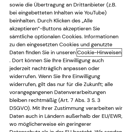
sowie die Übertragung an Drittanbieter (z.B.
bei eingebetteten Inhalten wie YouTube)
beinhalten. Durch Klicken des „Alle
akzeptieren“-Buttons akzeptieren Sie
Tobias Herrmann kennenlernen
sämtliche optionalen Cookies. Informationen
in Marburg
zu den eingesetzten Cookies und genutzte
Daten finden Sie in unseren
Cookie-Hinweisen
Eigenverantwortung statt Abhängigkeit.
. Dort können Sie Ihre Einwilligung auch
jederzeit nachträglich anpassen oder
Finanzielle Entscheidungen wirken ein Leben lang. Umso
wichtiger ist eine Beratung, die nicht bei einzelnen
widerrufen. Wenn Sie Ihre Einwilligung
Produkten endet, sondern den Menschen und seine
widerrufen, gilt das nur für die Zukunft; alle
Situation ganzheitlich betrachtet.
vorangegangenen Datenverarbeitungen
bleiben rechtmäßig (Art. 7 Abs. 3 S. 3
Im Mittelpunkt meiner Beratung stehst Du: Deine Ziele,
DSGVO). Mit Ihrer Zustimmung verarbeiten wir
Deine Wünsche und die Entscheidungen, die jetzt und
Daten auch in Ländern außerhalb der EU/EWR,
künftig anstehen. Auf dieser Basis entwickeln wir ein
wo möglicherweise ein geringerer
klares, individuelles Konzept für Vermögensaufbau,
Vorsorge, Absicherung und Immobilienfinanzierung –