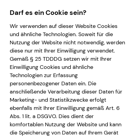
Darf es ein Cookie sein?
Wir verwenden auf dieser Website Cookies
und ähnliche Technologien. Soweit für die
Nutzung der Website nicht notwendig, werden
Wissenswertes
Service
Finanzberatung
Karriere-Infos
diese nur mit Ihrer Einwilligung verwendet.
Gemäß § 25 TDDDG setzen wir mit Ihrer
Über mich
Kundenportal
Videoberatung
Karrierechancen
Einwilligung Cookies und ähnliche
Über tecis
Schadenabwicklung
Spezialisten-Netzwerk
Initiativbewerbung
Technologien zur Erfassung
personenbezogener Daten ein. Die
Podcast
Private Krankenvorsorge
anschließende Verarbeitung dieser Daten für
teamzukunft
Immobilienfinanzierung
Marketing- und Statistikzwecke erfolgt
ebenfalls mit Ihrer Einwilligung gemäß Art. 6
Interview
Betriebliche Altersvorsorge
Abs. 1 lit. a DSGVO. Dies dient der
Tobias Persson
Investment
komfortablen Nutzung der Website und kann
die Speicherung von Daten auf Ihrem Gerät
Kapitalanlage Immobilien