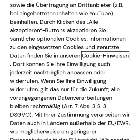
sowie die Übertragung an Drittanbieter (z.B.
Altersvorsorge
bei eingebetteten Inhalten wie YouTube)
beinhalten. Durch Klicken des „Alle
Gewerbliche Versicherungen
akzeptieren“-Buttons akzeptieren Sie
Tobias Persson kennenlernen in
Arbeitskraftabsicherung
sämtliche optionalen Cookies. Informationen
Lübeck
zu den eingesetzten Cookies und genutzte
Kindervorsorge
Daten finden Sie in unseren
Cookie-Hinweisen
Willkommen! Lassen Sie uns gemeinsam
Sach- und Vermögenssicherung
. Dort können Sie Ihre Einwilligung auch
Ihre Zukunft gestalten.
jederzeit nachträglich anpassen oder
Expat
widerrufen. Wenn Sie Ihre Einwilligung
Ich bin dein persönlicher Ansprechpartner vor Ort und
Online. Hier erfährst du mehr über mich.
widerrufen, gilt das nur für die Zukunft; alle
vorangegangenen Datenverarbeitungen
Über mich
bleiben rechtmäßig (Art. 7 Abs. 3 S. 3
Egal, wo du privat und beruflich gerade stehst: In jeder
DSGVO). Mit Ihrer Zustimmung verarbeiten wir
Lebensphase stellen sich neue Fragen rund um Vorsorge,
Daten auch in Ländern außerhalb der EU/EWR,
Absicherung und Finanzen. Ich biete dir eine
wo möglicherweise ein geringerer
ganzheitliche und ungebundene Beratung, die alle